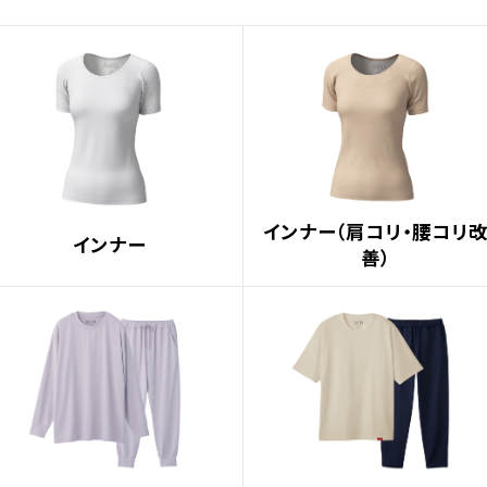
インナー（肩コリ・腰コリ
インナー
善）