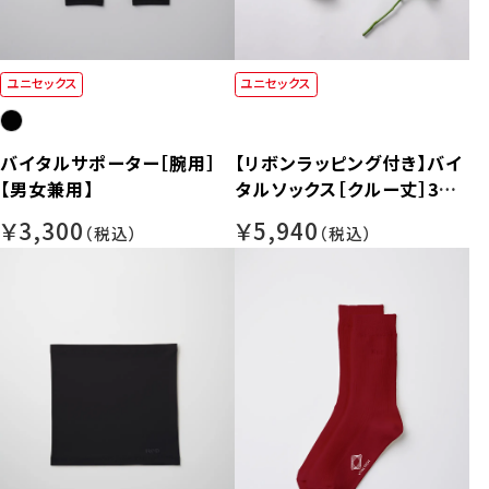
ユニセックス
ユニセックス
バイタルサポーター［腕用］
【リボンラッピング付き】バイ
【男女兼用】
タルソックス［クルー丈］3足
ギフトボックス入り
￥3,300
￥5,940