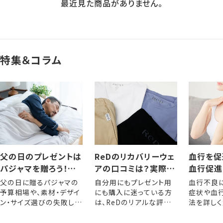
最近見た商品がありません。
特集＆コラム
父の日のプレゼントは
ReDのリカバリーウェ
血行を促
パジャマを贈ろう！選
アの口コミは？実際に
血行促進
び方やおすすめアイテ
着用した人の評判・レ
きるメリ
父の日に贈るパジャマの
自分用にもプレゼント用
血行不良
ム
ビュー
な方法
予算相場や、素材・デザイ
にも購入に迷っている方
症状や血
ン・サイズ選びの失敗しな
は、ReDのリアルな評判
法を詳しく
いポイントを解説します。
をぜひ参考にしてくださ
い。