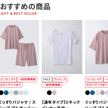
おすすめの商品
GIFT & BEST SELLER
ユニセックス
一般医療機器
SALE
ウィメンズ
ユニセックス
一
大きいサイズあり
一般医療機器
大きいサイズあり
ぐっすりパジャマ / ス
【通年タイプ】Uネック
ぐっすりパジャ
リープ プルオーバー半
インナー半袖
リープ プル