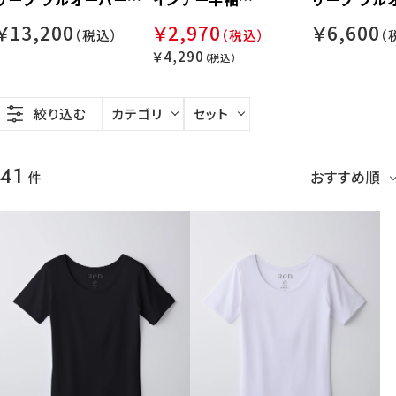
袖&ショートパンツ【男
（COOL）：女性用
袖【男女兼用
￥13,200
￥2,970
￥6,600
女兼用】
￥4,290
絞り込む
カテゴリ
セット
41
おすすめ順
件