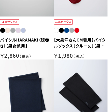
ユニセックス
ユニセックス
バイタルHARAMAKI（腹巻
【大泉洋さんCM着用】バイタ
き）【男女兼用】
ルソックス［クルー丈］【男女
兼用】
￥2,860
￥1,980