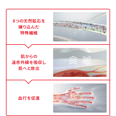
8つの天然鉱石を
練り込んだ
特殊繊維
肌からの
遠赤外線を吸収し
肌へと放出
血行を促進