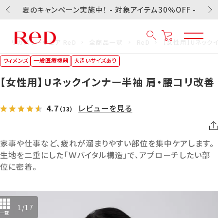
夏のキャンペーン実施中！ - 対象アイテム30％OFF -
リカバリーウェア ReD
全商品一覧
ReD
【女性用】Uネック
ウィメンズ
一般医療機器
大きいサイズあり
【女性用】Uネックインナー半袖 肩・腰コリ改善
4.7
レビューを見る
（13）
家事や仕事など、疲れが溜まりやすい部位を集中ケアします。
生地を二重にした「Ｗバイタル構造」で、アプローチしたい部
位に密着。
1
/
17
一覧