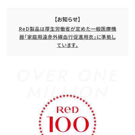
【お知らせ】
ReD製品は厚生労働省が定めた一般医療機
器「家庭用遠赤外線血行促進用衣」に準拠し
ています。
OVER ONE
MILLION