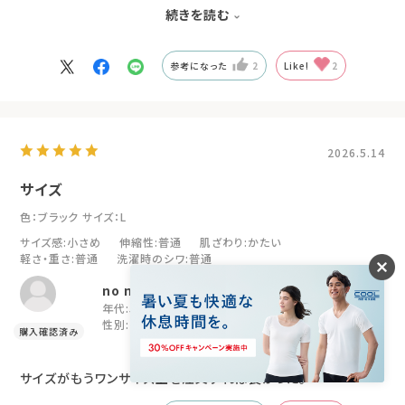
他のリカバリーウェアはフワッとしてるものが多い中で、キュッと
続きを読む
支えてくれてじんわり暖かいとの事でした！
参考になった
2
Like!
2
2026.5.14
サイズ
色：ブラック
サイズ：L
サイズ感
:小さめ
伸縮性
:普通
肌ざわり
:かたい
軽さ・重さ
:普通
洗濯時のシワ
:普通
no name
年代:
50代
購入目的:
肩コリ改善
性別:
女性
身長:
166～170cm
サイズがもうワンサイズ上を注文すれば良かった。