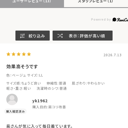
ユーザーレビュー
（13）
スタッフレビュー
（1）
絞り込み
表示：評価が高い順
2026.7.13
効果高そうです
色：ベージュ
サイズ：LL
サイズ感
:ちょうど良い
伸縮性
:普通
肌ざわり
:やわらかい
軽さ・重さ
:軽い
洗濯時のシワ
:普通
yk1962
購入目的:
肩コリ改善
奥さんが気に入って毎日着ています。