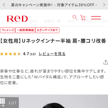
夏のキャンペーン実施中！ - 対象アイテム30％OFF -
リカバリーウェア ReD
全商品一覧
ReD
【女性用】Uネック
ウィメンズ
一般医療機器
大きいサイズあり
【女性用】Uネックインナー半袖 肩・腰コリ改善
4.7
レビューを見る
（13）
家事や仕事など、疲れが溜まりやすい部位を集中ケアします。
生地を二重にした「Ｗバイタル構造」で、アプローチしたい部
位に密着。
1
/
17
一覧