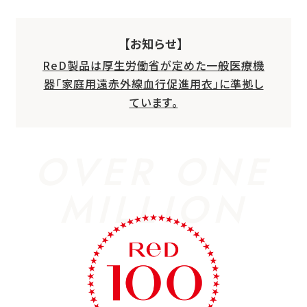
【お知らせ】
ReD製品は厚生労働省が定めた一般医療機
器「家庭用遠赤外線血行促進用衣」に準拠し
ています。
OVER ONE
MILLION