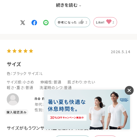
他のリカバリーウェアはフワッとしてるものが多い中で、キュッと
続きを読む
支えてくれてじんわり暖かいとの事でした！
参考になった
2
Like!
2
2026.5.14
サイズ
色：ブラック
サイズ：L
サイズ感
:小さめ
伸縮性
:普通
肌ざわり
:かたい
軽さ・重さ
:普通
洗濯時のシワ
:普通
no name
年代:
50代
購入目的:
肩コリ改善
性別:
女性
身長:
166～170cm
サイズがもうワンサイズ上を注文すれば良かった。