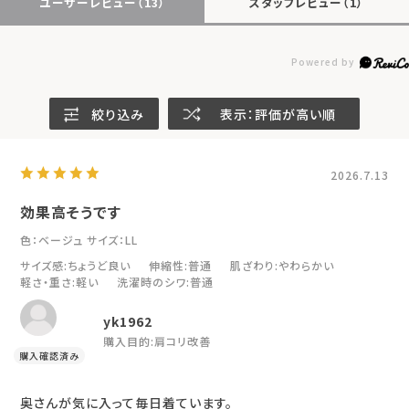
ユーザーレビュー
（13）
スタッフレビュー
（1）
絞り込み
表示：評価が高い順
2026.7.13
効果高そうです
色：ベージュ
サイズ：LL
サイズ感
:ちょうど良い
伸縮性
:普通
肌ざわり
:やわらかい
軽さ・重さ
:軽い
洗濯時のシワ
:普通
yk1962
購入目的:
肩コリ改善
奥さんが気に入って毎日着ています。