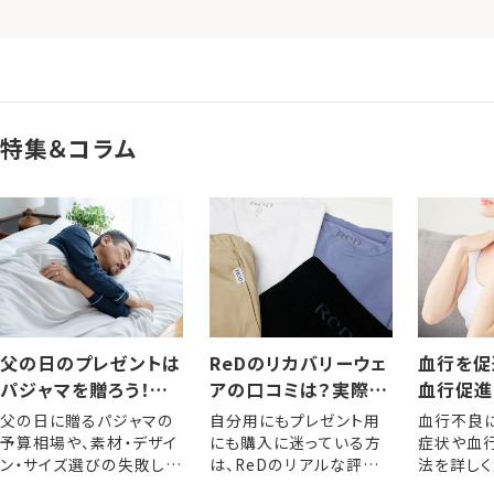
特集＆コラム
父の日のプレゼントは
ReDのリカバリーウェ
血行を促
パジャマを贈ろう！選
アの口コミは？実際に
血行促進
び方やおすすめアイテ
着用した人の評判・レ
きるメリ
父の日に贈るパジャマの
自分用にもプレゼント用
血行不良
ム
ビュー
な方法
予算相場や、素材・デザイ
にも購入に迷っている方
症状や血
ン・サイズ選びの失敗しな
は、ReDのリアルな評判
法を詳しく
いポイントを解説します。
をぜひ参考にしてくださ