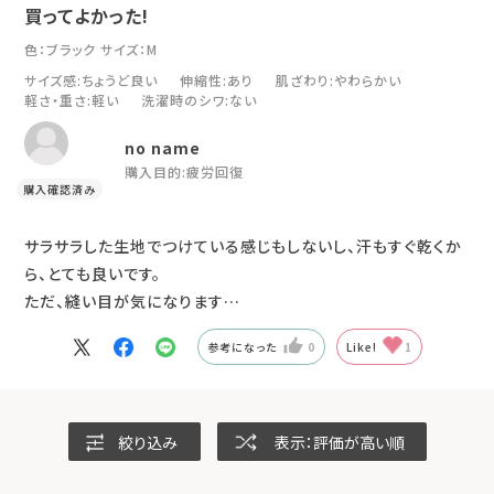
買ってよかった!
色：ブラック
サイズ：M
サイズ感
:ちょうど良い
伸縮性
:あり
肌ざわり
:やわらかい
軽さ・重さ
:軽い
洗濯時のシワ
:ない
no name
購入目的:
疲労回復
サラサラした生地でつけている感じもしないし、汗もすぐ乾くか
ら、とても良いです。
ただ、縫い目が気になります…
参考になった
0
Like!
1
絞り込み
表示：評価が高い順