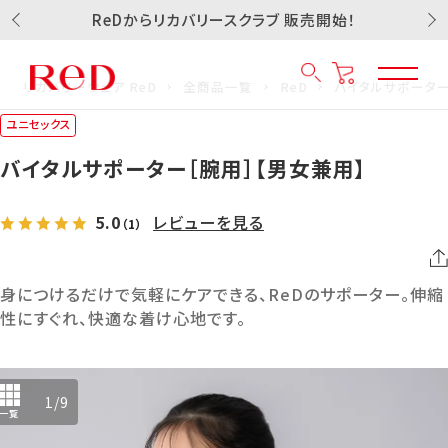
ReDからリカバリースクラブ 販売開始！
リカバリーウェア ReD
全商品一覧
ReD
バイタルサポーター
ユニセックス
バイタルサポーター［腕用］【男女兼用】
5.0
レビューを見る
（1）
身につけるだけで気軽にケアできる、ReDのサポーター。伸縮
性にすぐれ、快適な着け心地です。
1
/
9
一覧