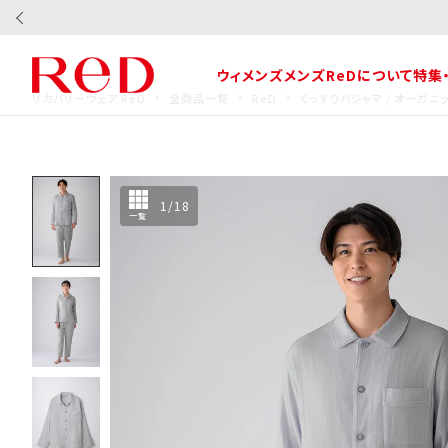
ウィメンズ
メンズ
ReDについて
特集
リカバリーウェア ReD
全商品一覧
ReD
ぐっすりパジャマ / オーガ
1
/
18
一覧