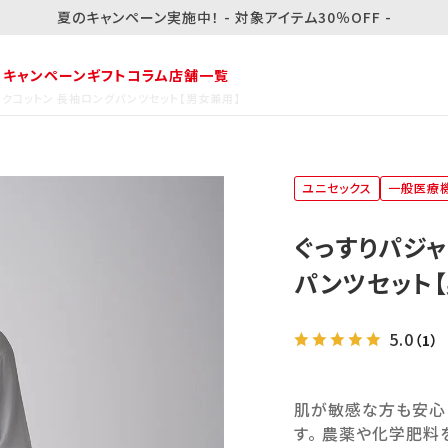
夏のキャンペーン実施中！ - 対象アイテム30％OFF -
・キャンペーン
ギフト
コラム
店舗一覧
ニックコットン 長袖ロングパンツセット【男女兼用】
ユニセックス
一般医療
ぐっすりパジャ
パンツセット
5.0
（1）
肌が敏感な方も安心
す。 農薬や化学肥