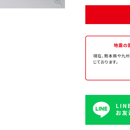
地震の
現在、熊本県や九
じております。