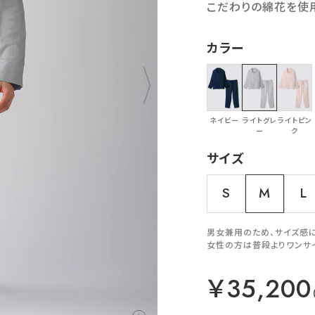
こだわりの綿花を使
カラー
ネイビー
ライトグレ
ライトピン
ー
ク
サイズ
S
M
L
男女兼用のため、サイズ感
女性の方は普段よりワンサ
￥35,200