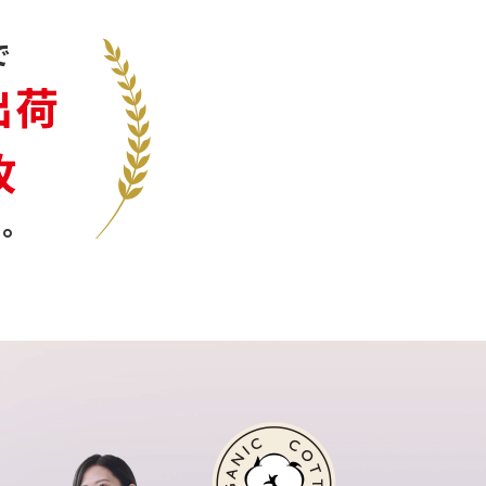
で
出荷
枚
。