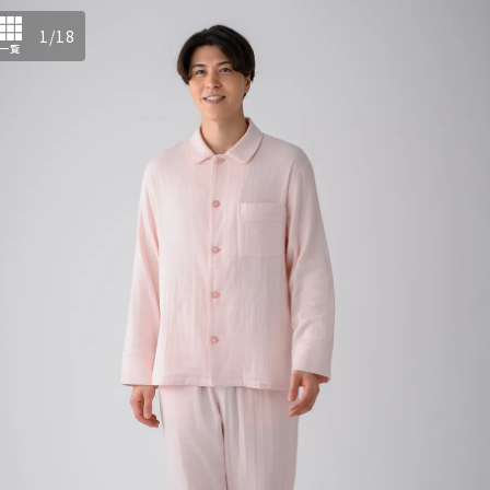
1
/
18
一覧