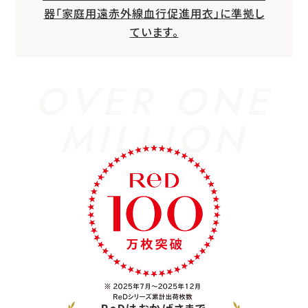
器「家庭用遠赤外線血行促進用衣」に準拠し
ています。
OVER ONE
MILLION
ReDはおかげさまで