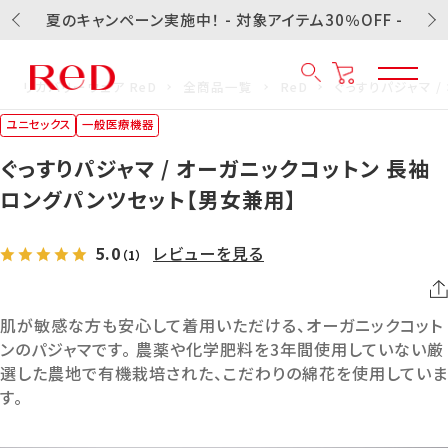
夏のキャンペーン実施中！ - 対象アイテム30％OFF -
リカバリーウェア ReD
全商品一覧
ReD
ぐっすりパジャマ 
ユニセックス
一般医療機器
ぐっすりパジャマ / オーガニックコットン 長袖
ロングパンツセット【男女兼用】
5.0
レビューを見る
（1）
肌が敏感な方も安心して着用いただける、オーガニックコット
ンのパジャマです。 農薬や化学肥料を3年間使用していない厳
選した農地で有機栽培された、こだわりの綿花を使用していま
す。