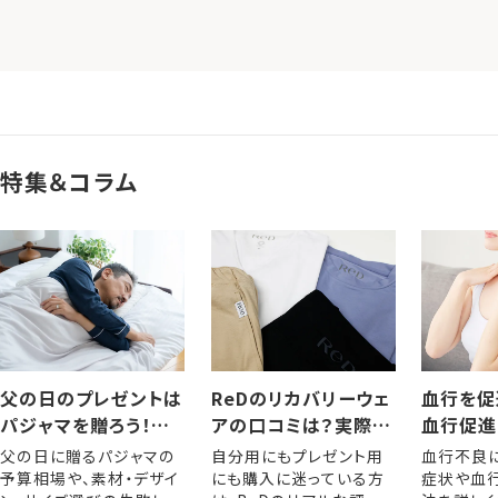
特集＆コラム
父の日のプレゼントは
ReDのリカバリーウェ
血行を促
パジャマを贈ろう！選
アの口コミは？実際に
血行促進
び方やおすすめアイテ
着用した人の評判・レ
きるメリ
父の日に贈るパジャマの
自分用にもプレゼント用
血行不良
ム
ビュー
な方法
予算相場や、素材・デザイ
にも購入に迷っている方
症状や血