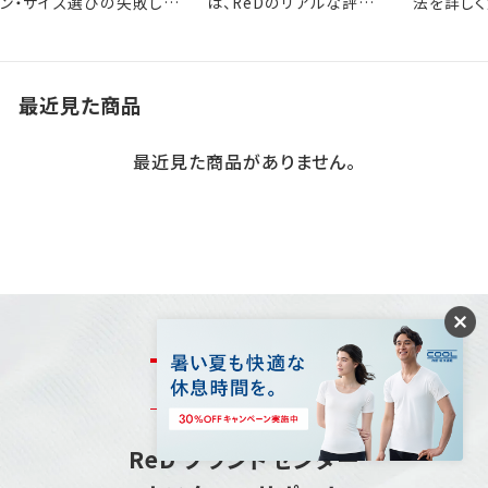
ン・サイズ選びの失敗しな
は、ReDのリアルな評判
法を詳しく
いポイントを解説します。
をぜひ参考にしてくださ
い。
最近見た商品
最近見た商品がありません。
お問い合わせ
ReD ブランドセンター