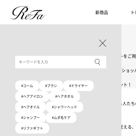
新商品
ト
ギフト選びに迷ったら
リファのおすすめギフト
贈る相手・予算別で、ギフトにおすすめの
ReFa商品をご紹介します。プレゼント選びの参考に。
大切な人へのギフトを美しく
ギフトラッピングセット
限定ラッピングバック・ショッパーまたはギフトスリーブセットをご用
大切な人への贈り物に
リファオリジナルショッパー
リファロゴが入った、白色のショッパーを6サイズ、ピンク色のショッ
8月10日はハートの日
ハートの新商品が登場！
期間限定で対象商品のご購入でオリジナルショッパーをプレゼント！
#コーム
#ブラシ
#ドライヤー
Because ReFa | 上質な美しさを、妥協しない人へ
#ヘアアイロン
#ヘアタオル
高機能ドライヤー Xモデルに宿る美学。上質な美しさを追求する人た
#ヘアオイル
#シャワーヘッド
#シャンプー
#ムダ毛ケア
いい髪めざす、大人たちへ。
髪がきれいって嬉しい。「でもヘアケアは大変」という概念を変える、
#リファギフト