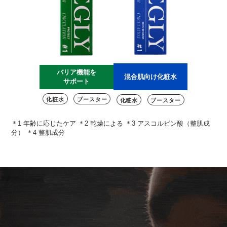
バリア機能を
混合肌向け化粧水
サポート
化粧水
ブースター
化粧水
ブースター
＊1 年齢に応じたケア ＊2 乾燥による ＊3 アスコルビン酸（整肌成
分） ＊4 整肌成分