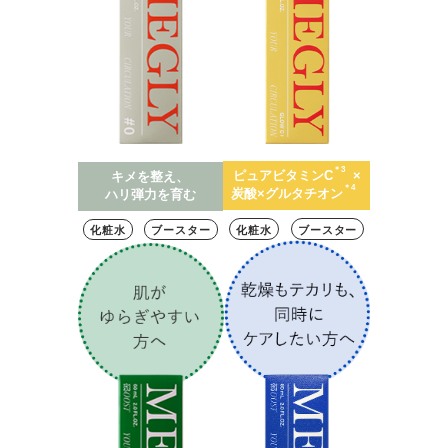
＊3
ピュアビタミンC
×
キメを整え、
＊4
炭酸×グルタチオン
ハリ弾力を育む
化粧水
ブースター
化粧水
ブースター