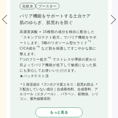
化粧水
ブースター
肌の水分油分バランスに着目した土台
ケア
1本の同時ケアで、肌バランスさらっと
整う。
混合肌特有のTゾーン・Uゾーン別の肌悩みに着
目。
＊1
＊2
高配合のHCCA
イノシトール
がTゾーン・
Uゾーンで違う水分・皮脂量に適切にアプロー
チし、お肌を理想の状態に。さらに、うるおい
＊3
ビタミンカプセル
を高配合。
各層最深部からしっかり保湿することで、キメ
1つ1つがふっくらとうるおい、均一でなめらか
な肌に導きます。
＊1 MEGLY独自の高濃度炭酸と化粧水の配合成分
による微細ミスト ＊2 イノシトール（保湿成分）
＊3 ビタミンB6誘導体とビタミンE誘導体をカプセ
ル化させたもの