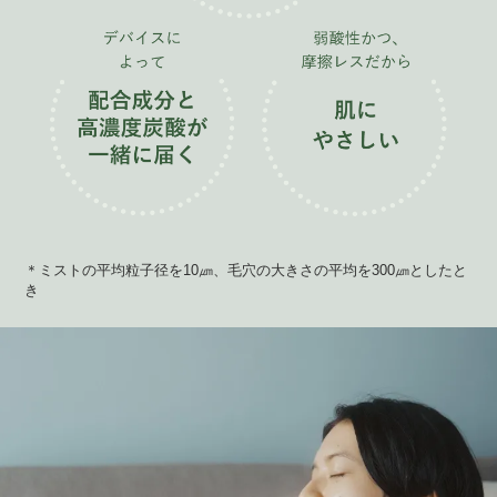
＊ミストの平均粒子径を10㎛、毛穴の大きさの平均を300㎛としたと
き