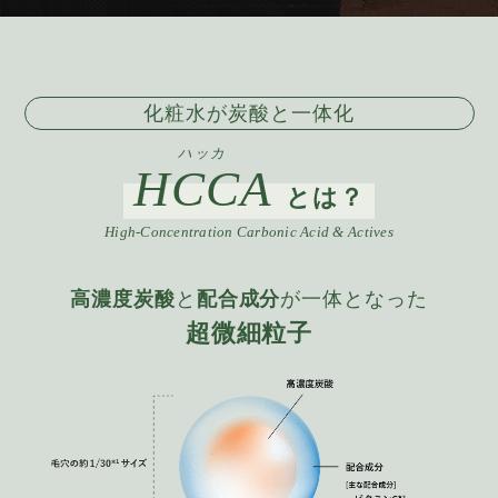
化粧水が炭酸と一体化
ハッカ
HCCA
とは？
High-Concentration Carbonic Acid & Actives
高濃度炭酸
と
配合成分
が一体となった
超微細粒子