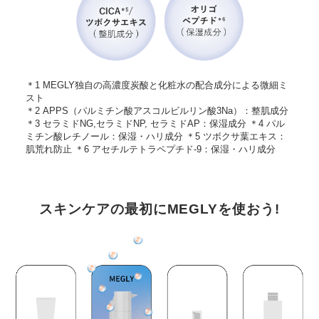
＊1 MEGLY独自の高濃度炭酸と化粧水の配合成分による微細ミ
スト
＊2 APPS（パルミチン酸アスコルビルリン酸3Na）：整肌成分
＊3 セラミドNG,セラミドNP, セラミドAP：保湿成分 ＊4 パル
ミチン酸レチノール：保湿・ハリ成分 ＊5 ツボクサ葉エキス：
肌荒れ防止 ＊6 アセチルテトラペプチド-9：保湿・ハリ成分
スキンケアの最初にMEGLYを使おう!