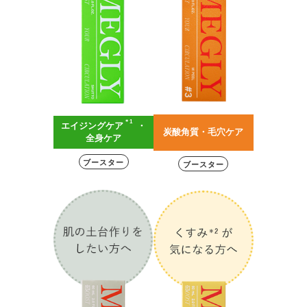
＊1
エイジングケア
・
炭酸角質・毛穴ケア
全身ケア
ブースター
ブースター