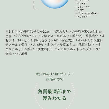
＊1 ミストの平均粒子径を10㎛、毛穴の大きさの平均を300㎛とした
とき ＊2 APPS(パルミチン酸アスコルビルリン酸3Na)：整肌成分 ＊3
セラミドNG,セラミドNP,セラミドAP：保湿成分 ＊4 パルミチン酸レ
チノール：保湿・ハリ成分 ＊5 ツボクサ葉エキス：肌荒れ防止 ＊6
グリチルリチン酸2K：肌荒れ防止 ＊7 アセチルテトラペプチド-9：
保湿・ハリ成分