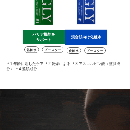
バリア機能を
混合肌向け化粧水
サポート
化粧水
ブースター
化粧水
ブースター
＊1 年齢に応じたケア ＊2 乾燥による ＊3 アスコルビン酸（整肌成
分） ＊4 整肌成分