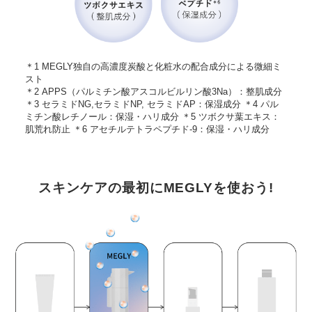
＊1 MEGLY独自の高濃度炭酸と化粧水の配合成分による微細ミ
スト
＊2 APPS（パルミチン酸アスコルビルリン酸3Na）：整肌成分
＊3 セラミドNG,セラミドNP, セラミドAP：保湿成分 ＊4 パル
ミチン酸レチノール：保湿・ハリ成分 ＊5 ツボクサ葉エキス：
肌荒れ防止 ＊6 アセチルテトラペプチド-9：保湿・ハリ成分
スキンケアの最初にMEGLYを使おう!