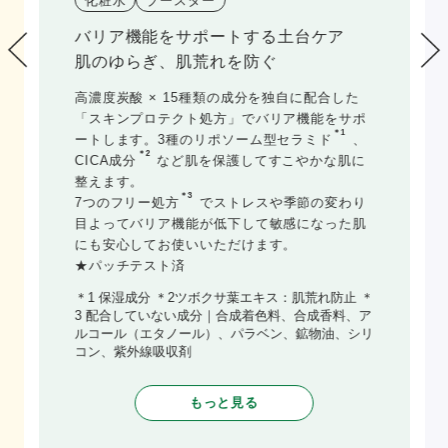
化粧水
ブースター
肌の水分油分バランスに着目した土台
ケア
1本の同時ケアで、肌バランスさらっと
整う。
混合肌特有のTゾーン・Uゾーン別の肌悩みに着
目。
＊1
＊2
高配合のHCCA
イノシトール
がTゾーン・
Uゾーンで違う水分・皮脂量に適切にアプロー
チし、お肌を理想の状態に。さらに、うるおい
＊3
ビタミンカプセル
を高配合。
各層最深部からしっかり保湿することで、キメ
1つ1つがふっくらとうるおい、均一でなめらか
な肌に導きます。
＊1 MEGLY独自の高濃度炭酸と化粧水の配合成分
による微細ミスト ＊2 イノシトール（保湿成分）
＊3 ビタミンB6誘導体とビタミンE誘導体をカプセ
ル化させたもの