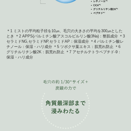
＊1 ミストの平均粒子径を10㎛、毛穴の大きさの平均を300㎛とした
とき ＊2 APPS(パルミチン酸アスコルビルリン酸3Na)：整肌成分 ＊3
セラミドNG,セラミドNP,セラミドAP：保湿成分 ＊4 パルミチン酸レ
チノール：保湿・ハリ成分 ＊5 ツボクサ葉エキス：肌荒れ防止 ＊6
グリチルリチン酸2K：肌荒れ防止 ＊7 アセチルテトラペプチド-9：
保湿・ハリ成分