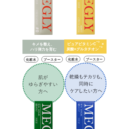
＊3
ピュアビタミンC
×
キメを整え、
＊4
炭酸×グルタチオン
ハリ弾力を育む
化粧水
ブースター
化粧水
ブースター