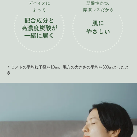
＊ミストの平均粒子径を10㎛、毛穴の大きさの平均を300㎛としたと
き