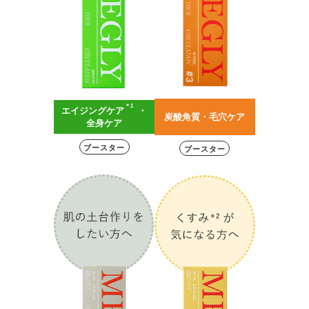
＊1
エイジングケア
・
炭酸角質・毛穴ケア
全身ケア
ブースター
ブースター