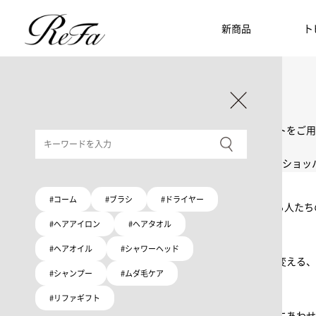
新商品
ト
ギフト選びに迷ったら
リファのおすすめギフト
贈る相手・予算別で、ギフトにおすすめの
ReFa商品をご紹介します。プレゼント選びの参考に。
大切な人へのギフトを美しく
ギフトラッピングセット
限定ラッピングバック・ショッパーまたはギフトスリーブセットをご用
大切な人への贈り物に
リファオリジナルショッパー
リファロゴが入った、白色のショッパーを6サイズ、ピンク色のショッ
Because ReFa | 上質な美しさを、妥協しない人へ
#コーム
#ブラシ
#ドライヤー
高機能ドライヤー Xモデルに宿る美学。上質な美しさを追求する人た
#ヘアアイロン
#ヘアタオル
いい髪めざす、大人たちへ。
#ヘアオイル
#シャワーヘッド
髪がきれいって嬉しい。「でもヘアケアは大変」という概念を変える、
#シャンプー
#ムダ毛ケア
#リファギフト
ブラシ・コームヘアケアルーティン