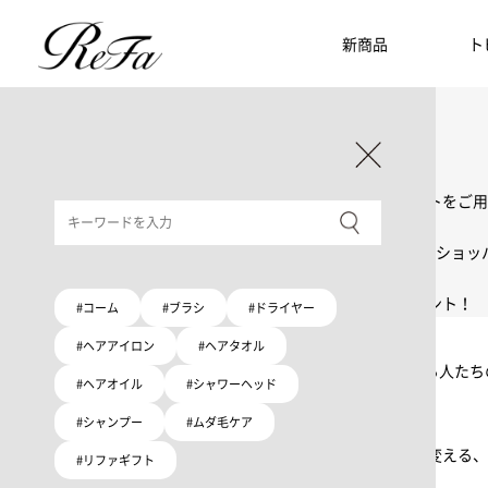
新商品
ト
ギフト選びに迷ったら
リファのおすすめギフト
贈る相手・予算別で、ギフトにおすすめの
ReFa商品をご紹介します。プレゼント選びの参考に。
大切な人へのギフトを美しく
ギフトラッピングセット
限定ラッピングバック・ショッパーまたはギフトスリーブセットをご用
大切な人への贈り物に
リファオリジナルショッパー
リファロゴが入った、白色のショッパーを6サイズ、ピンク色のショッ
8月10日はハートの日
ハートの新商品が登場！
期間限定で対象商品のご購入でオリジナルショッパーをプレゼント！
#コーム
#ブラシ
#ドライヤー
Because ReFa | 上質な美しさを、妥協しない人へ
#ヘアアイロン
#ヘアタオル
高機能ドライヤー Xモデルに宿る美学。上質な美しさを追求する人た
#ヘアオイル
#シャワーヘッド
#シャンプー
#ムダ毛ケア
いい髪めざす、大人たちへ。
髪がきれいって嬉しい。「でもヘアケアは大変」という概念を変える、
#リファギフト