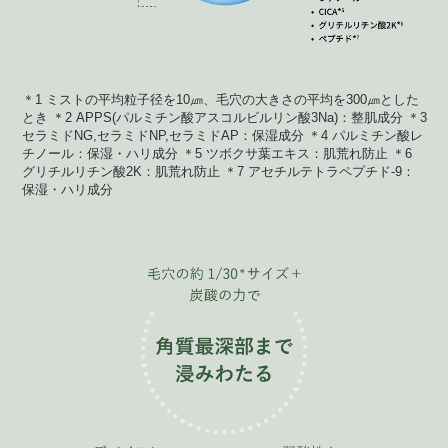
＊1 ミストの平均粒子径を10㎛、毛穴の大きさの平均を300㎛とした
とき ＊2 APPS(パルミチン酸アスコルビルリン酸3Na)：整肌成分 ＊3
セラミドNG,セラミドNP,セラミドAP：保湿成分 ＊4 パルミチン酸レ
チノール：保湿・ハリ成分 ＊5 ツボクサ葉エキス：肌荒れ防止 ＊6
グリチルリチン酸2K：肌荒れ防止 ＊7 アセチルテトラペプチド-9：
保湿・ハリ成分