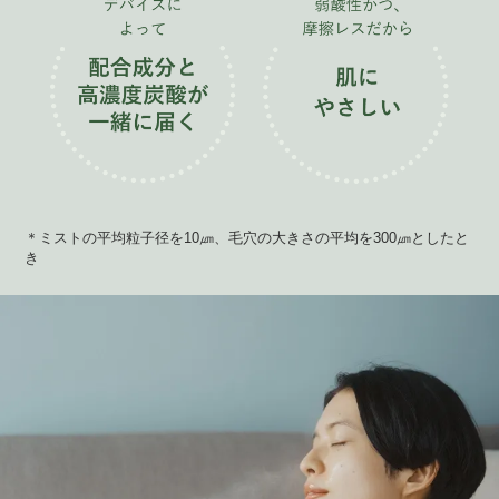
＊ミストの平均粒子径を10㎛、毛穴の大きさの平均を300㎛としたと
き