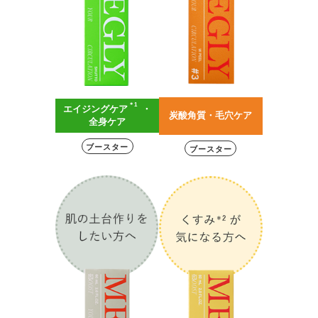
＊1
エイジングケア
・
炭酸角質・毛穴ケア
全身ケア
ブースター
ブースター