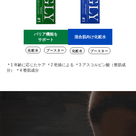
バリア機能を
混合肌向け化粧水
サポート
化粧水
ブースター
化粧水
ブースター
＊1 年齢に応じたケア ＊2 乾燥による ＊3 アスコルビン酸（整肌成
分） ＊4 整肌成分