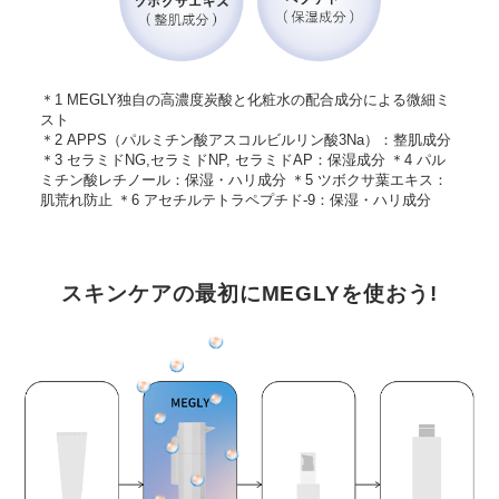
＊1 MEGLY独自の高濃度炭酸と化粧水の配合成分による微細ミ
スト
＊2 APPS（パルミチン酸アスコルビルリン酸3Na）：整肌成分
＊3 セラミドNG,セラミドNP, セラミドAP：保湿成分 ＊4 パル
ミチン酸レチノール：保湿・ハリ成分 ＊5 ツボクサ葉エキス：
肌荒れ防止 ＊6 アセチルテトラペプチド-9：保湿・ハリ成分
スキンケアの最初にMEGLYを使おう!