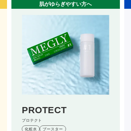
混合肌の方へ
顔
SKIN SENSOR
スキンセンサー
化粧水
ブースター