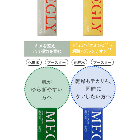
＊3
ピュアビタミンC
×
キメを整え、
＊4
炭酸×グルタチオン
ハリ弾力を育む
化粧水
ブースター
化粧水
ブースター