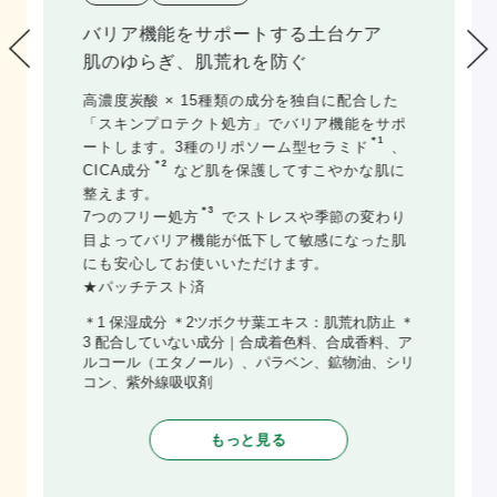
肌の水分油分バランスに着目した土台
ケア
1本の同時ケアで、肌バランスさらっと
整う。
混合肌特有のTゾーン・Uゾーン別の肌悩みに着
目。
＊1
＊2
高配合のHCCA
イノシトール
がTゾーン・
Uゾーンで違う水分・皮脂量に適切にアプロー
チし、お肌を理想の状態に。さらに、うるおい
＊3
ビタミンカプセル
を高配合。
各層最深部からしっかり保湿することで、キメ
1つ1つがふっくらとうるおい、均一でなめらか
な肌に導きます。
＊1 MEGLY独自の高濃度炭酸と化粧水の配合成分
による微細ミスト ＊2 イノシトール（保湿成分）
＊3 ビタミンB6誘導体とビタミンE誘導体をカプセ
ル化させたもの
もっと見る