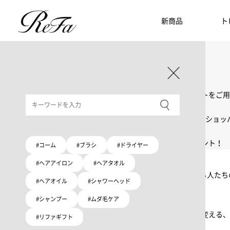
新商品
ト
ギフト選びに迷ったら
リファのおすすめギフト
贈る相手・予算別で、ギフトにおすすめの
ReFa商品をご紹介します。プレゼント選びの参考に。
大切な人へのギフトを美しく
ギフトラッピングセット
限定ラッピングバック・ショッパーまたはギフトスリーブセットをご用
大切な人への贈り物に
リファオリジナルショッパー
リファロゴが入った、白色のショッパーを6サイズ、ピンク色のショッ
8月10日はハートの日
ハートの新商品が登場！
期間限定で対象商品のご購入でオリジナルショッパーをプレゼント！
#コーム
#ブラシ
#ドライヤー
Because ReFa | 上質な美しさを、妥協しない人へ
#ヘアアイロン
#ヘアタオル
高機能ドライヤー Xモデルに宿る美学。上質な美しさを追求する人た
#ヘアオイル
#シャワーヘッド
#シャンプー
#ムダ毛ケア
いい髪めざす、大人たちへ。
髪がきれいって嬉しい。「でもヘアケアは大変」という概念を変える、
#リファギフト