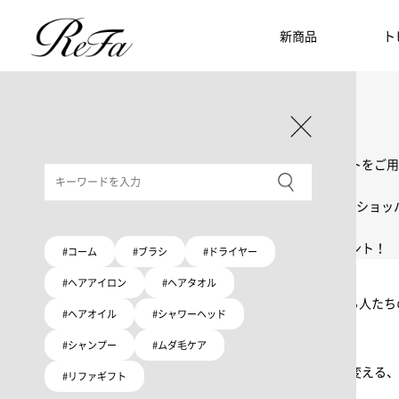
新商品
ト
ギフト選びに迷ったら
リファのおすすめギフト
贈る相手・予算別で、ギフトにおすすめの
ReFa商品をご紹介します。プレゼント選びの参考に。
大切な人へのギフトを美しく
ギフトラッピングセット
限定ラッピングバック・ショッパーまたはギフトスリーブセットをご用
大切な人への贈り物に
リファオリジナルショッパー
リファロゴが入った、白色のショッパーを6サイズ、ピンク色のショッ
8月10日はハートの日
ハートの新商品が登場！
期間限定で対象商品のご購入でオリジナルショッパーをプレゼント！
#コーム
#ブラシ
#ドライヤー
Because ReFa | 上質な美しさを、妥協しない人へ
#ヘアアイロン
#ヘアタオル
高機能ドライヤー Xモデルに宿る美学。上質な美しさを追求する人た
#ヘアオイル
#シャワーヘッド
#シャンプー
#ムダ毛ケア
いい髪めざす、大人たちへ。
髪がきれいって嬉しい。「でもヘアケアは大変」という概念を変える、
#リファギフト