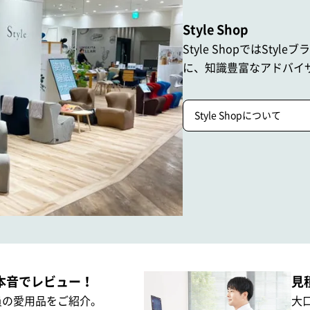
Style Shop
Style ShopではStyle
に、
知識豊富なアドバイ
Style Shopについて
本音でレビュー！
見
員の愛用品をご紹介。
大