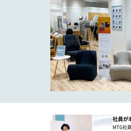
社員が
MTG社