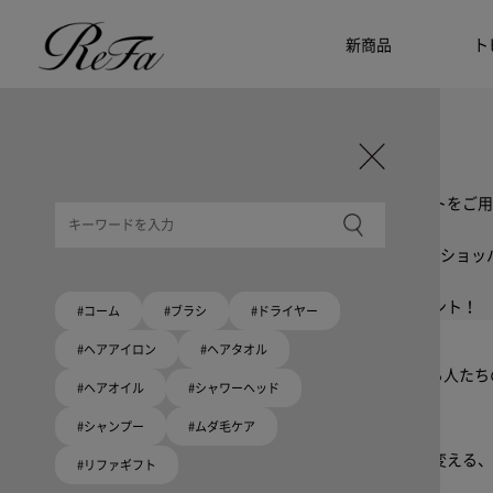
新商品
ト
ギフト選びに迷ったら
リファのおすすめギフト
贈る相手・予算別で、ギフトにおすすめの
ReFa商品をご紹介します。プレゼント選びの参考に。
大切な人へのギフトを美しく
ギフトラッピングセット
限定ラッピングバック・ショッパーまたはギフトスリーブセットをご用
大切な人への贈り物に
リファオリジナルショッパー
リファロゴが入った、白色のショッパーを6サイズ、ピンク色のショッ
8月10日はハートの日
ハートの新商品が登場！
期間限定で対象商品のご購入でオリジナルショッパーをプレゼント！
#コーム
#ブラシ
#ドライヤー
Because ReFa | 上質な美しさを、妥協しない人へ
#ヘアアイロン
#ヘアタオル
高機能ドライヤー Xモデルに宿る美学。上質な美しさを追求する人た
#ヘアオイル
#シャワーヘッド
#シャンプー
#ムダ毛ケア
いい髪めざす、大人たちへ。
髪がきれいって嬉しい。「でもヘアケアは大変」という概念を変える、
#リファギフト