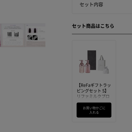
セット内容
セット商品はこちら
【ReFaギフトラッ
ピングセット S】
リファミルクプロ
テインシャンプー
ピンク & トリート
お買い物かごに
入れる
メントピンク & リ
ファヘアフェイス
タオル（ダークグ
レー）