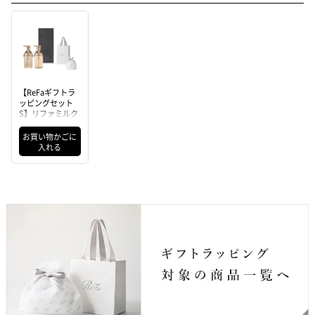
【ReFaギフトラ
ッピングセット
S】リファミルク
プロテインシャン
プーロイヤル &
お買い物かごに
トリートメントロ
入れる
イヤル & リファ
ヘアフェイスタオ
ル（ダークグレ
ー）