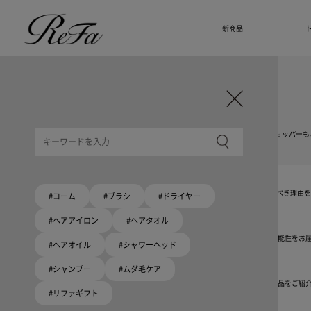
新商品
ギフト選びに迷ったら
リファのおすすめギフト
贈る相手・予算別で、ギフトにおすすめの
ReFa商品をご紹介します。プレゼント選びの参考に。
大切な人へのギフトを美しく
ギフトラッピングセット
限定ラッピングバック・ショッパーまたはギフトスリーブセットをご用意しました。
大切な人への贈り物に
リファオリジナルショッパー
リファロゴが入った、白色のショッパーを6サイズ、ピンク色のショッパー、ドリンクショッパーも
8月10日はハートの日
ハートの新商品が登場！
期間限定で対象商品のご購入でオリジナルショッパーをプレゼント！
Because ReFa | 上質な美しさを、妥協しない人へ
高機能ドライヤー Xモデルに宿る美学。上質な美しさを追求する人たちの言葉から、選ぶべき理由
#コーム
#ブラシ
#ドライヤー
#ヘアアイロン
#ヘアタオル
いい髪めざす、大人たちへ。
髪がきれいって嬉しい。「でもヘアケアは大変」という概念を変える、ヘアアイロンの可能性をお
#ヘアオイル
#シャワーヘッド
#シャンプー
#ムダ毛ケア
ブラシ・コームヘアケアルーティン
起床から就寝前まで一日中使えるブラシ・コーム。利用シーンにあわせて、おすすめの商品をご紹
#リファギフト