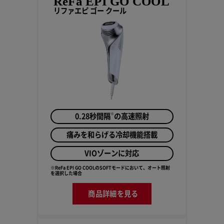
ReFa EPI GO COOL
リファエピ ゴー クール
※
0.28秒間隔
の高速照射
痛みを和らげる冷却機能搭載
VIOゾーンに対応
※ReFa EPI GO COOLのSOFTモードにおいて、オート照射
を選択した場合
商品詳細を見る