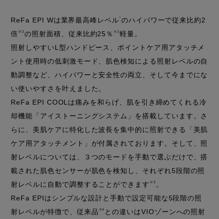
ReFa EPI Wは業界最高峰レベル
*
のハイパワーで従来比約2
倍
※2
の照射面積、従来比約25％
※2
軽量。
照射しやすいL型ハンドピース、ポイントケア用アタッチメ
ント使用時の低刺激モード、肌色検知による照射レベルの自
動調整など、ハイパワーと安全性の両立、そして今までにな
い使いやすさを叶えました。
ReFa EPI COOLは痛みを和らげ、肌を引き締めてくれる冷
却機能「アイストーニングシステム」を搭載しています。さ
らに、美肌ケアに特化した波長を集中的に照射できる「美肌
ケア用アタッチメント」が付属されております。そして、照
射レベルについては、３つのモードを手動で選ぶだけで、搭
載された肌色センサーが肌色を検知し、それぞれ5段階の照
射レベルに自動で調整することができます
※3
。
ReFa EPIはシンプルな設計と手動で設定可能な5段階の照
射レベルが特徴で、従来品
※4
との違いはVIOゾーンへの照射