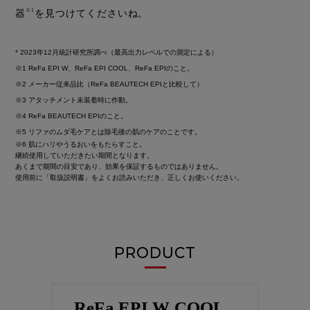
器
※1
を見つけてくださいね。
* 2023年12月統計研究所調べ（最高出力レベルでの測定による）
※1 ReFa EPI W、ReFa EPI COOL、ReFa EPIのこと。
※2 メーカー従来品比（ReFa BEAUTECH EPIと比較して）
※3 アタッチメント未装着時に作動。
※4 ReFa BEAUTECH EPIのこと。
※5 リファのムダ毛ケアとは除毛後の肌のケアのことです。
※6 肌にハリやうるおいをもたらすこと。
継続使用していただきたい期間となります。
あくまで期間の目安であり、効果を保証するものではありません。
使用前に「取扱説明書」をよくお読みいただき、正しくお使いください。
PRODUCT
ReFa EPI W COOL