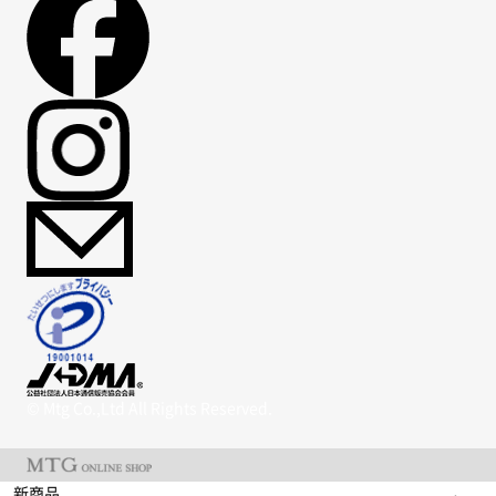
© Mtg Co.,Ltd All Rights Reserved.
新商品