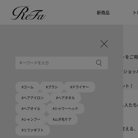
新商品
ト
ギフト選びに迷ったら
リファのおすすめギフト
贈る相手・予算別で、ギフトにおすすめの
ReFa商品をご紹介します。プレゼント選びの参考に。
大切な人へのギフトを美しく
ギフトラッピングセット
限定ラッピングバック・ショッパーまたはギフトスリーブセットをご用
大切な人への贈り物に
リファオリジナルショッパー
リファロゴが入った、白色のショッパーを6サイズ、ピンク色のショッ
8月10日はハートの日
ハートの新商品が登場！
期間限定で対象商品のご購入でオリジナルショッパーをプレゼント！
#コーム
#ブラシ
#ドライヤー
Because ReFa | 上質な美しさを、妥協しない人へ
#ヘアアイロン
#ヘアタオル
高機能ドライヤー Xモデルに宿る美学。上質な美しさを追求する人た
#ヘアオイル
#シャワーヘッド
#シャンプー
#ムダ毛ケア
いい髪めざす、大人たちへ。
髪がきれいって嬉しい。「でもヘアケアは大変」という概念を変える、
#リファギフト