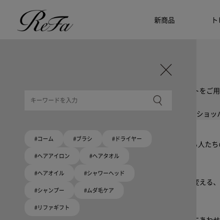
新商品
ト
ギフト選びに迷ったら
リファのおすすめギフト
贈る相手・予算別で、ギフトにおすすめの
ReFa商品をご紹介します。プレゼント選びの参考に。
大切な人へのギフトを美しく
ギフトラッピングセット
限定ラッピングバック・ショッパーまたはギフトスリーブセットをご用
大切な人への贈り物に
リファオリジナルショッパー
リファロゴが入った、白色のショッパーを6サイズ、ピンク色のショッ
Because ReFa | 上質な美しさを、妥協しない人へ
#コーム
#ブラシ
#ドライヤー
高機能ドライヤー Xモデルに宿る美学。上質な美しさを追求する人た
#ヘアアイロン
#ヘアタオル
いい髪めざす、大人たちへ。
#ヘアオイル
#シャワーヘッド
髪がきれいって嬉しい。「でもヘアケアは大変」という概念を変える、
#シャンプー
#ムダ毛ケア
#リファギフト
ブラシ・コームヘアケアルーティン