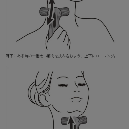
耳下にある首の一番太い筋肉を挟み込むよう、上下にローリング。