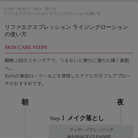
HOME
>
BEAUTY
>
ReFa
>
使い方
>
リファエクスプレッション ライジングローションの使い方
リファエクスプレッション ライジングローション
の使い方
SKIN CARE STEPS
朝晩２回のスキンケアで、うるおいと弾力に満ちた輝く素肌
へ。
ReFaの美容ローラーなどを使用したケアとのダブルアプロー
チがおすすめです。
朝
夜
1
メイク落とし
Step.
マッサージクレンジング
MASSAGE CLEANSE