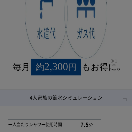
※1
2,300
毎月
約
円
もお得に。
4人家族の節水シミュレーション
7.5
一人当たりシャワー使用時間
分