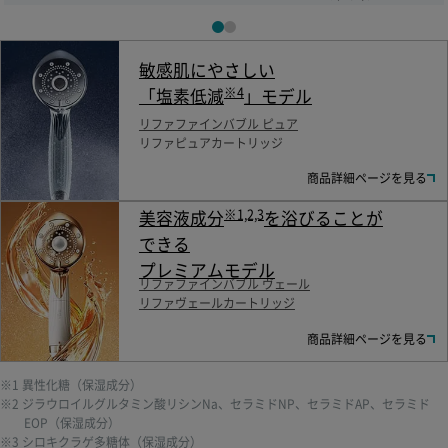
敏感肌にやさしい
※4
「塩素低減
」モデル
リファファインバブル ピュア
リファピュアカートリッジ
商品詳細ページを見る
※1,2,3
美容液成分
を浴びることが
できる
プレミアムモデル
リファファインバブル ヴェール
リファヴェールカートリッジ
商品詳細ページを見る
※1 異性化糖（保湿成分）
※2 ジラウロイルグルタミン酸リシンNa、セラミドNP、セラミドAP、セラミド
EOP（保湿成分）
※3 シロキクラゲ多糖体（保湿成分）