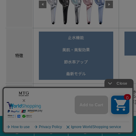
止水機能
美肌・美髪効果
特徴
節水率アップ
最新モデル
ホ
価格
[税込]
¥
¥35,000
¥38,000
リファ
リファ
概要
ファインバブル
ファインバブル
比較
ピュア
ヴェール