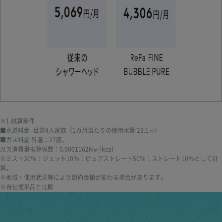
※1 試算条件
■水道料金 -世帯4人家族（1カ月当たりの使用水量 23.1㎥）
■ガス料金 昇温：27度、
ガス消費量換算係数：0.0001162N㎥/kcal
※ミスト30％：ジェット10％：ピュアストレート50％：ストレート10％として計
算。
※地域・使用状況等により節約金額が変わる場合があります。
※自社従来品と比較