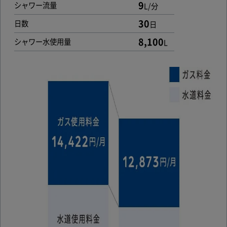
9
シャワー流量
L/分
30
日数
日
8,100
シャワー水使用量
L