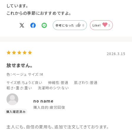
しています。
これからの季節におすすめですよ。
参考になった
0
Like!
3
2026.3.15
放せません。
色：ベージュ
サイズ：M
サイズ感
:ちょうど良い
伸縮性
:普通
肌ざわり
:普通
軽さ・重さ
:重い
洗濯時のシワ
:ない
no name
購入目的:
疲労回復
主人にも、自信の夏用も、追加で注文してきております。