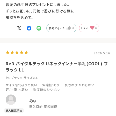
親友の誕生日のプレゼントにしました。
ずっとお互いに、元気で遊びに行ける様に
気持ちを込めて。
参考になった
0
Like!
0
2026.5.16
ReD バイタルテック Uネックインナー半袖(COOL) ブ
ラック LL
色：ブラック
サイズ：LL
サイズ感
:ちょうど良い
伸縮性
:あり
肌ざわり
:やわらかい
軽さ・重さ
:軽い
洗濯時のシワ
:ない
みぃ
購入目的:
疲労回復