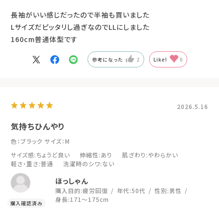
長袖がいい感じだったので半袖も買いました
Lサイズだピッタリし過ぎなのでLLにしました
160cm普通体型です
参考になった
2
Like!
0
2026.5.16
気持ちひんやり
色：ブラック
サイズ：M
サイズ感
:ちょうど良い
伸縮性
:あり
肌ざわり
:やわらかい
軽さ・重さ
:普通
洗濯時のシワ
:ない
ほっしゃん
購入目的:
疲労回復
年代:
50代
性別:
男性
身長:
171～175cm