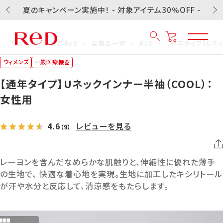
夏のキャンペーン実施中！ - 対象アイテム30％OFF -
リカバリーウェア ReD
全商品一覧
ReD
【通年タイプ】Uネ
ウィメンズ
一般医療機器
【通年タイプ】Uネックインナー半袖（COOL）：
女性用
4.6
レビューを見る
（9）
レーヨンを含んだなめらかな肌触りと、伸縮性に優れた薄手
の生地で、 快適な着心地を実現。生地に加工したキシリトール
が汗や水分と反応して、清涼感をもたらします。