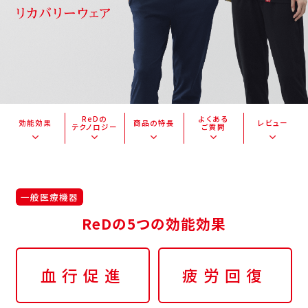
ReDの
よくある
効能効果
商品の特長
レビュー
テクノロジー
ご質問
一般医療機器
ReDの5つの効能効果
血行促進
疲労回復