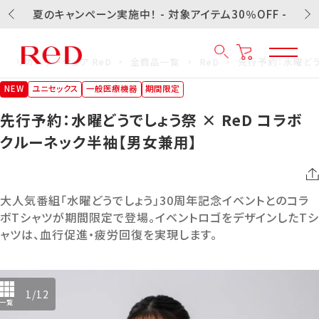
夏のキャンペーン実施中！ - 対象アイテム30％OFF -
リカバリーウェア ReD
全商品一覧
ReD
先行予約：水曜どう
NEW
ユニセックス
一般医療機器
期間限定
先行予約：水曜どうでしょう祭 × ReD コラボ
クルーネック半袖【男女兼用】
大人気番組「水曜どうでしょう」30周年記念イベントとのコラ
ボTシャツが期間限定で登場。イベントロゴをデザインしたTシ
ャツは、血行促進・疲労回復を実現します。
1
/
12
一覧