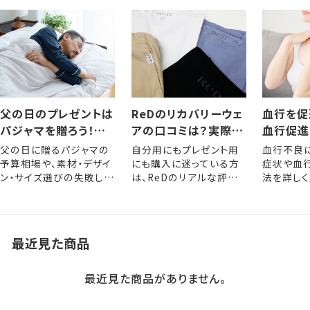
父の日のプレゼントは
ReDのリカバリーウェ
血行を促
パジャマを贈ろう！選
アの口コミは？実際に
血行促進
び方やおすすめアイテ
着用した人の評判・レ
きるメリ
父の日に贈るパジャマの
自分用にもプレゼント用
血行不良
ム
ビュー
な方法
予算相場や、素材・デザイ
にも購入に迷っている方
症状や血
ン・サイズ選びの失敗しな
は、ReDのリアルな評判
法を詳しく
いポイントを解説します。
をぜひ参考にしてくださ
い。
最近見た商品
最近見た商品がありません。