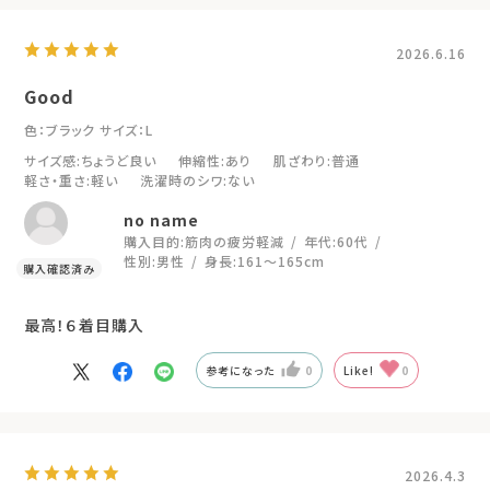
2026.6.16
Good
色：ブラック
サイズ：L
サイズ感
:ちょうど良い
伸縮性
:あり
肌ざわり
:普通
軽さ・重さ
:軽い
洗濯時のシワ
:ない
no name
購入目的:
筋肉の疲労軽減
年代:
60代
性別:
男性
身長:
161～165cm
最高！６着目購入
参考になった
0
Like!
0
2026.4.3