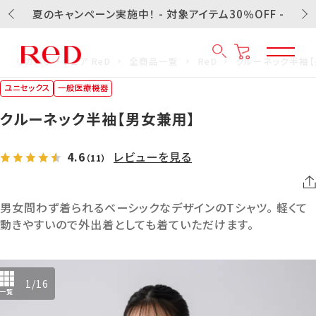
夏のキャンペーン実施中！ - 対象アイテム30％OFF -
リカバリーウェア ReD
全商品一覧
ReD
クルーネック半袖【
ユニセックス
一般医療機器
クルーネック半袖【男女兼用】
4.6
レビューを見る
（11）
男女問わず着られるベーシックなデザインのTシャツ。 軽くて
動きやすいので外出着としても着ていただけます。
1
/
16
一覧