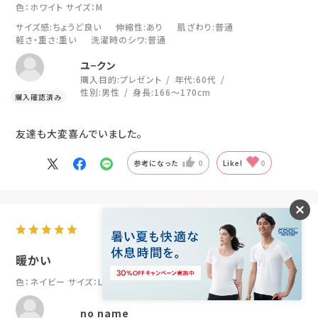
色：ホワイト
サイズ：M
サイズ感
:ちょうど良い
伸縮性
:あり
肌ざわり
:普通
軽さ・重さ
:重い
洗濯時のシワ
:普通
ユ−クン
購入目的:
プレゼント
年代:
60代
性別:
男性
身長:
166～170cm
友達も大変喜んでいました。
参考になった
0
Like!
0
2026.2.24
暖かい
色：ネイビー
サイズ：LL
no name