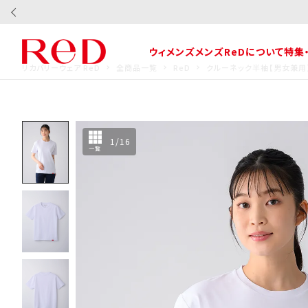
ウィメンズ
メンズ
ReDについて
特集
リカバリーウェア ReD
全商品一覧
ReD
クルーネック半袖【男女兼用
1
/
16
一覧