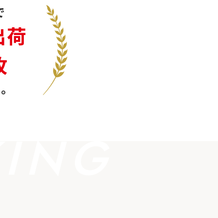
で
出荷
枚
。
KING