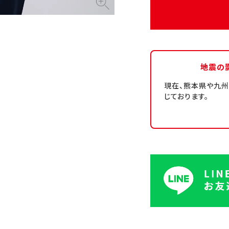
地震の
現在、熊本県や九
じております。