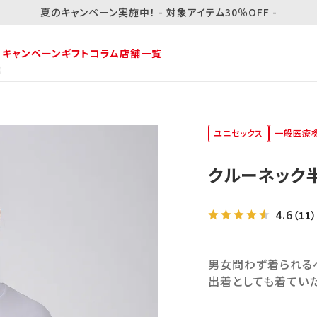
夏のキャンペーン実施中！ - 対象アイテム30％OFF -
・キャンペーン
ギフト
コラム
店舗一覧
】
ユニセックス
一般医療
クルーネック
4.6
（11）
男女問わず着られるベ
出着としても着てい