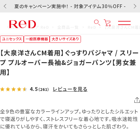
夏のキャンペーン実施中！ - 対象アイテム30％OFF -
リカバリーウェア ReD
全商品一覧
ReD
【大泉洋さんCM着
ユニセックス
一般医療機器
大きいサイズあり
【大泉洋さんCM着用】ぐっすりパジャマ / スリー
プ プルオーバー長袖&ジョガーパンツ【男女兼
用】
4.5
レビューを見る
（261）
全９色の豊富なカラーラインアップ。ゆったりとしたシルエット
で寝返りがしやすく、ストレスフリーな着心地です。吸水速乾性
に優れているから、寝汗をかいてもさらっとした肌ざわり。