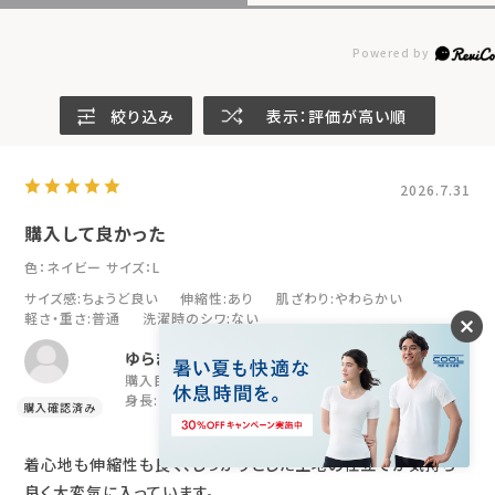
絞り込み
表示：評価が高い順
2026.7.31
購入して良かった
色：ネイビー
サイズ：L
サイズ感
:ちょうど良い
伸縮性
:あり
肌ざわり
:やわらかい
軽さ・重さ
:普通
洗濯時のシワ
:ない
ゆらまお
購入目的:
疲労回復
年代:
50代
性別:
男性
身長:
166～170cm
着心地も伸縮性も良く、しっかりとした生地の仕立てが気持ち
良く大変気に入っています。