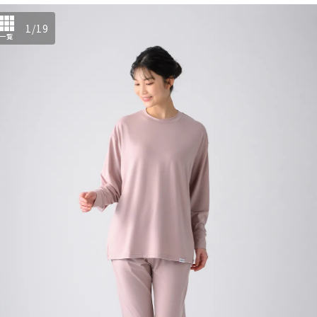
1
/
19
一覧