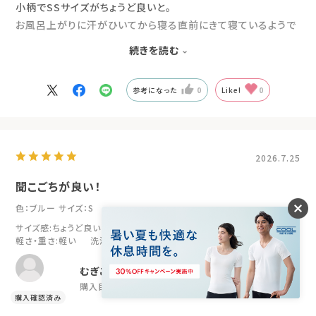
小柄でSSサイズがちょうど良いと。
お風呂上がりに汗がひいてから寝る直前にきて寝ているようで
す。
続きを読む
厚手過ぎなく薄手でもないのでエアコンが多少効いていても良
いそうです。
参考になった
0
Like!
0
これから沢山か着るので期待を込めて(^^)
2026.7.25
聞こごちが良い！
色：ブルー
サイズ：S
サイズ感
:ちょうど良い
伸縮性
:普通
肌ざわり
:やわらかい
軽さ・重さ
:軽い
洗濯時のシワ
:ない
むぎこ
購入目的:
疲労回復