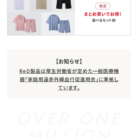
【お知らせ】
ReD製品は厚生労働省が定めた一般医療機
器「家庭用遠赤外線血行促進用衣」に準拠し
ています。
OVER ONE
MILLION