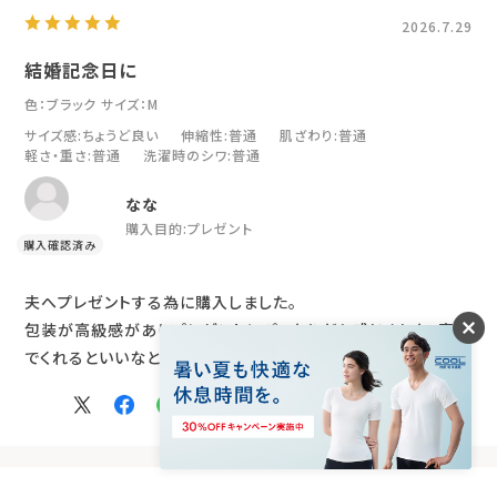
2026.7.29
結婚記念日に
色：ブラック
サイズ：M
サイズ感
:ちょうど良い
伸縮性
:普通
肌ざわり
:普通
軽さ・重さ
:普通
洗濯時のシワ
:普通
なな
購入目的:
プレゼント
夫へプレゼントする為に購入しました。
包装が高級感がありプレゼントにぴったりだと感じました。喜ん
でくれるといいなと期待を込めて！
参考になった
2
Like!
2