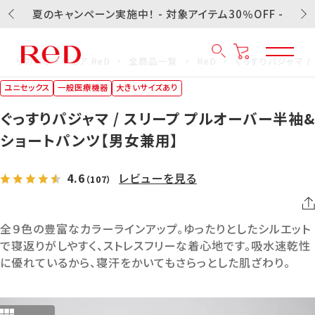
夏のキャンペーン実施中！ - 対象アイテム30％OFF -
リカバリーウェア ReD
全商品一覧
ReD
ぐっすりパジャマ 
ユニセックス
一般医療機器
大きいサイズあり
ぐっすりパジャマ / スリープ プルオーバー半袖&
ショートパンツ【男女兼用】
4.6
レビューを見る
（107）
全９色の豊富なカラーラインアップ。ゆったりとしたシルエット
で寝返りがしやすく、ストレスフリーな着心地です。吸水速乾性
に優れているから、寝汗をかいてもさらっとした肌ざわり。