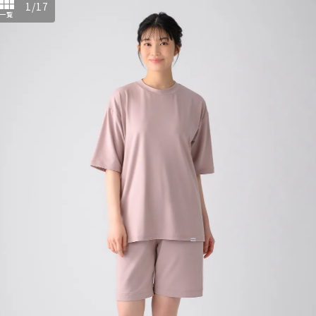
1
/
17
一覧