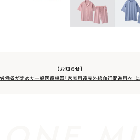
【お知らせ】
生労働省が定めた一般医療機器「家庭用遠赤外線血行促進用衣」に
 ONE MI