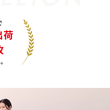
で
出荷
枚
。