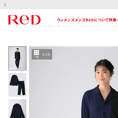
ウィメンズ
メンズ
ReDについて
特集
リカバリーウェア ReD
全商品一覧
ReD
ぐっすりパジャマ / スリー
1
/
18
一覧