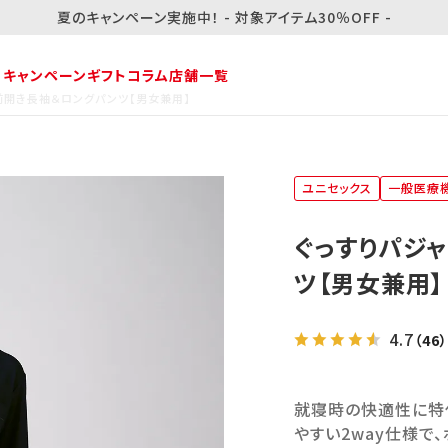
夏のキャンペーン実施中！ - 対象アイテム30％OFF -
・キャンペーン
ギフト
コラム
店舗一覧
プ 前開き長袖＆ロングパンツ【男女兼用】
ユニセックス
一般医療
ぐっすりパジャ
ツ【男女兼用】
4.7
（46）
就寝時の快適性に特
やすい2way仕様で