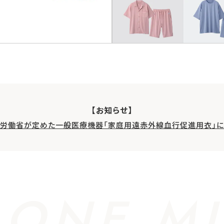
【お知らせ】
生労働省が定めた一般医療機器「家庭用遠赤外線血行促進用衣」に
 ONE MI