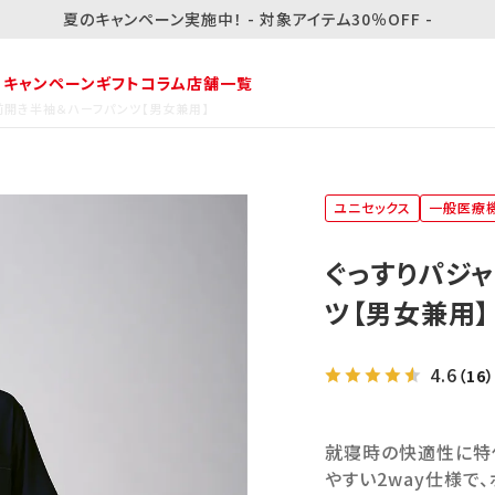
夏のキャンペーン実施中！ - 対象アイテム30％OFF -
・キャンペーン
ギフト
コラム
店舗一覧
プ 前開き半袖＆ハーフパンツ【男女兼用】
ユニセックス
一般医療
ぐっすりパジャ
ツ【男女兼用】
4.6
（16）
就寝時の快適性に特
やすい2way仕様で