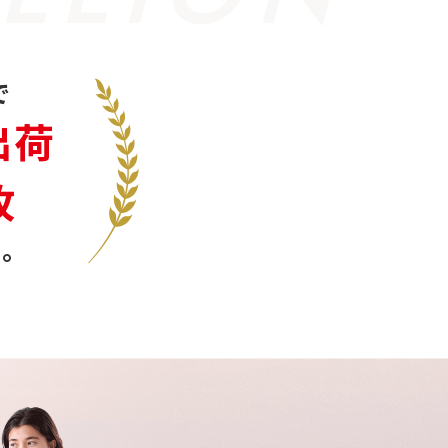
で
出荷
枚
。