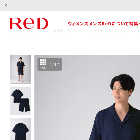
ウィメンズ
メンズ
ReDについて
特集
リカバリーウェア ReD
全商品一覧
ReD
ぐっすりパジャマ / スリー
1
/
17
一覧