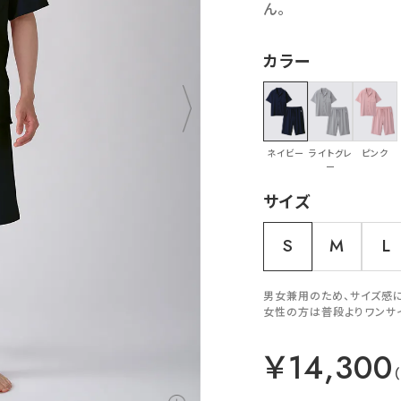
ん。
カラー
ネイビー
ライトグレ
ピンク
ー
サイズ
S
M
L
男女兼用のため、サイズ感
女性の方は普段よりワンサ
￥14,300