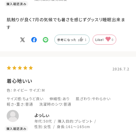
肌触りが良く7月の気候でも暑さを感じずグッスリ睡眠出来ま
す
参考になった
1
Like!
0
2026.7.2
着心地いい
色：ネイビー
サイズ：M
サイズ感
:ちょうど良い
伸縮性
:あり
肌ざわり
:やわらかい
軽さ・重さ
:普通
洗濯時のシワ
:普通
よっしぃ
年代:
50代
購入目的:
プレゼント
性別:
女性
身長:
161～165cm