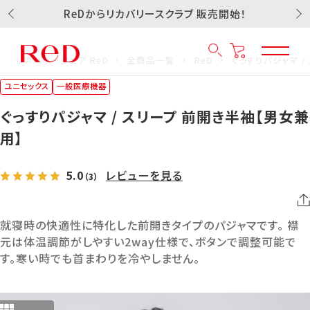
ReDからリカバリースクラブ 販売開始！
リカバリーウェア ReD
全商品一覧
ReD
ぐっすりパジャマ /
ユニセックス
一般医療機器
ぐっすりパジャマ / スリープ 前開き半袖【男女兼
用】
5.0
レビューを見る
（3）
就寝時の快適性に特化した前開きタイプのパジャマです。 襟
元は体温調節がしやすい2way仕様で、ボタンで調整可能で
す。寒い時でも首まわりを冷やしません。