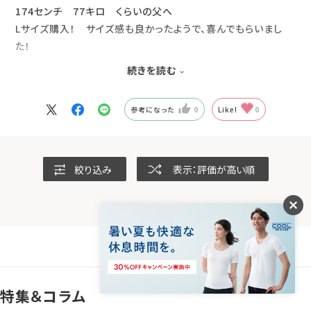
174センチ 77キロ くらいの父へ
Lサイズ購入！ サイズ感も良かったようで、喜んでもらいまし
た！
今後の父の日も買い替えのタイミングくらいで、
続きを読む
また買ってあげようと思います！
参考になった
0
Like!
0
絞り込み
表示：評価が高い順
特集＆コラム