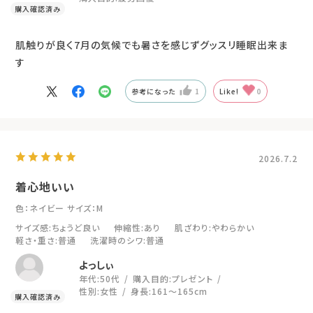
肌触りが良く7月の気候でも暑さを感じずグッスリ睡眠出来ま
す
参考になった
1
Like!
0
2026.7.2
着心地いい
色：ネイビー
サイズ：M
サイズ感
:ちょうど良い
伸縮性
:あり
肌ざわり
:やわらかい
軽さ・重さ
:普通
洗濯時のシワ
:普通
よっしぃ
年代:
50代
購入目的:
プレゼント
性別:
女性
身長:
161～165cm