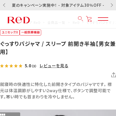
夏のキャンペーン実施中！ - 対象アイテム30％OFF -
リカバリーウェア ReD
全商品一覧
ReD
ぐっすりパジャマ /
ユニセックス
一般医療機器
ぐっすりパジャマ / スリープ 前開き半袖【男女兼
用】
5.0
レビューを見る
（3）
就寝時の快適性に特化した前開きタイプのパジャマです。 襟
元は体温調節がしやすい2way仕様で、ボタンで調整可能で
す。寒い時でも首まわりを冷やしません。