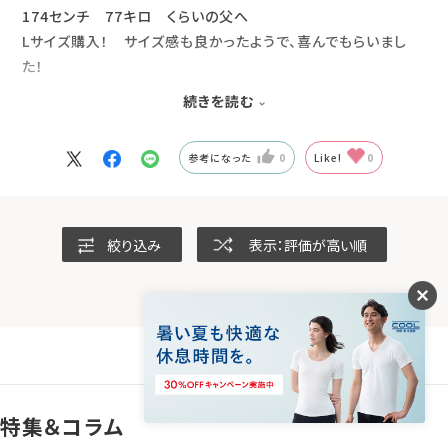
174センチ 77キロ くらいの父へ
Lサイズ購入！ サイズ感も良かったようで、喜んでもらいまし
た！
今後の父の日も買い替えのタイミングくらいで、
続きを読む
また買ってあげようと思います！
参考になった
0
Like!
0
絞り込み
表示：評価が高い順
特集＆コラム