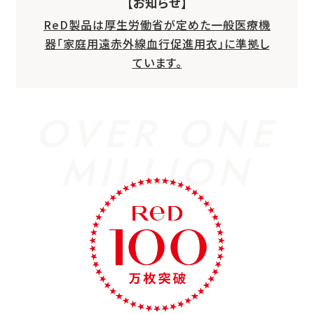
【お知らせ】
ReD製品は厚生労働省が定めた一般医療機
器「家庭用遠赤外線血行促進用衣」に準拠し
ています。
OVER ONE
MILLION