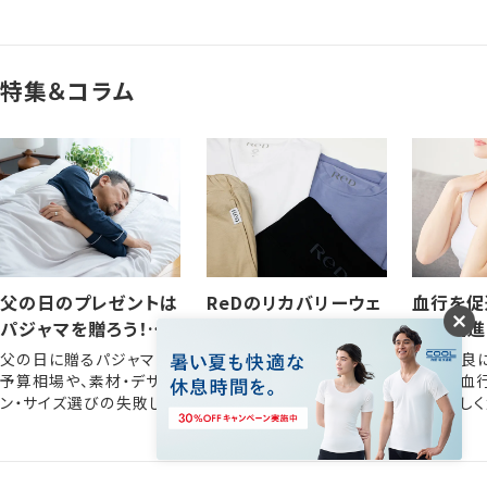
特集＆コラム
父の日のプレゼントは
ReDのリカバリーウェ
血行を促
パジャマを贈ろう！選
アの口コミは？実際に
血行促進
び方やおすすめアイテ
着用した人の評判・レ
きるメリ
父の日に贈るパジャマの
自分用にもプレゼント用
血行不良
ム
ビュー
な方法
予算相場や、素材・デザイ
にも購入に迷っている方
症状や血
ン・サイズ選びの失敗しな
は、ReDのリアルな評判
法を詳しく
いポイントを解説します。
をぜひ参考にしてくださ
い。