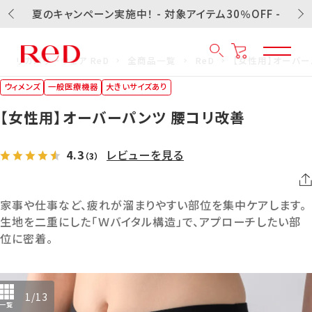
夏のキャンペーン実施中！ - 対象アイテム30％OFF -
リカバリーウェア ReD
全商品一覧
ReD
【女性用】オーバー
ウィメンズ
一般医療機器
大きいサイズあり
【女性用】オーバーパンツ 腰コリ改善
4.3
レビューを見る
（3）
家事や仕事など、疲れが溜まりやすい部位を集中ケアします。
生地を二重にした「Ｗバイタル構造」で、アプローチしたい部
位に密着。
1
/
13
一覧