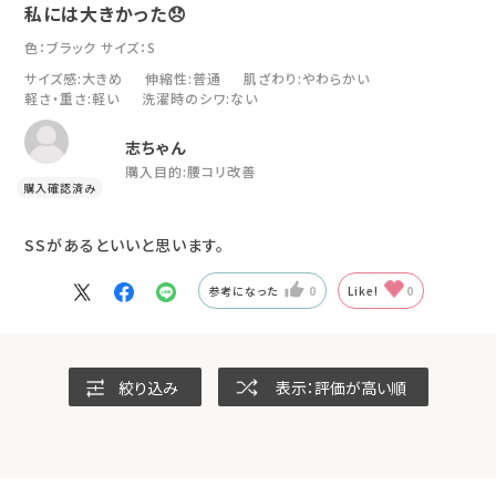
私には大きかった😞
色：ブラック
サイズ：S
サイズ感
:大きめ
伸縮性
:普通
肌ざわり
:やわらかい
軽さ・重さ
:軽い
洗濯時のシワ
:ない
志ちゃん
購入目的:
腰コリ改善
SSがあるといいと思います。
参考になった
0
Like!
0
絞り込み
表示：評価が高い順