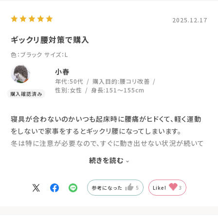
2025.12.17
ギックリ腰対策で購入
色：ブラック
サイズ：L
小春
年代:
50代
購入目的:
腰コリ改善
性別:
女性
身長:
151～155cm
寝具が合わないのかいつも起床時に腰痛がヒドくて、軽く運動
をしないで家事をするとギックリ腰になってしまいます。
冬は特に注意が必要なので、すぐに動き出せない状況が続いて
いたので半信半疑で1着だけ購入しましたが、ことのおか快適
続きを読む
なので洗い替えにもう1着欲しいとおもいました。
参考になった
5
Like!
3