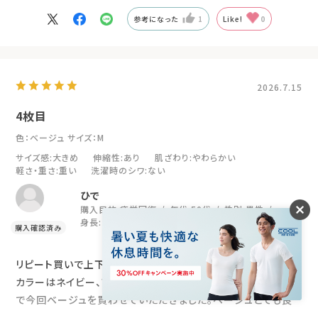
参考になった
1
Like!
0
2026.7.15
4枚目
色：ベージュ
サイズ：M
サイズ感
:大きめ
伸縮性
:あり
肌ざわり
:やわらかい
軽さ・重さ
:重い
洗濯時のシワ
:ない
ひで
購入目的:
疲労回復
年代:
50代
性別:
男性
身長:
171～175cm
リピート買いで上下4セット目でーす。
カラーはネイビー、ブラック、ブルー
で今回ベージュを買わせていただきました。ベージュとても良
いでーす