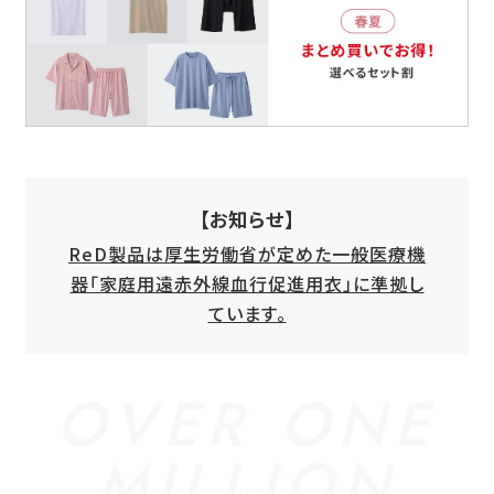
【お知らせ】
ReD製品は厚生労働省が定めた一般医療機
器「家庭用遠赤外線血行促進用衣」に準拠し
ています。
OVER ONE
MILLION