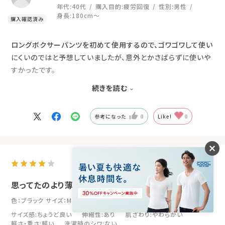
年代:
40代
購入目的:
疲労回復
性別:
男性
身長:
180cm～
ロングボクサーパンツを初めて使用するので、ゴワゴワして使い
にくいのではと予想していましたが、意外とかさばらずに使いや
すかったです。
続きを読む
冬用に購入しましたが、温かすぎず寒くもない適度な温度感で
す。
参考になった
0
Like!
0
座り仕事で凝りやすい、お尻から太ももの上部までカバーでき
るのでは疲労回復効果も期待できます。
2026.3.22
思ってたのより薄手だった
色：ブラック
サイズ：M
サイズ感
:ちょうど良い
伸縮性
:あり
肌ざわり
:やわらかい
軽さ・重さ
:軽い
洗濯時のシワ
:ない