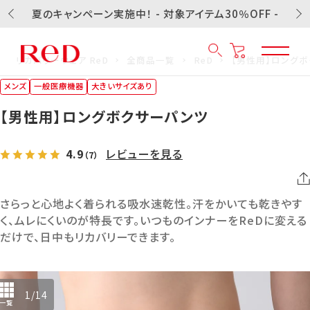
夏のキャンペーン実施中！ - 対象アイテム30％OFF -
リカバリーウェア ReD
全商品一覧
ReD
【男性用】ロング
メンズ
一般医療機器
大きいサイズあり
【男性用】ロングボクサーパンツ
4.9
レビューを見る
（7）
さらっと心地よく着られる吸水速乾性。汗をかいても乾きやす
く、ムレにくいのが特長です。いつものインナーをReDに変える
だけで、日中もリカバリーできます。
1
/
14
一覧