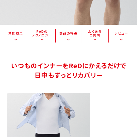
ReDの
よくある
効能効果
商品の特長
レビュー
テクノロジー
ご質問
いつものインナーをReDにかえるだけで
日中もずっとリカバリー