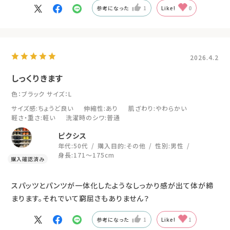
参考になった
1
Like!
0
2026.4.2
しっくりきます
色：ブラック
サイズ：L
サイズ感
:ちょうど良い
伸縮性
:あり
肌ざわり
:やわらかい
軽さ・重さ
:軽い
洗濯時のシワ
:普通
ピクシス
年代:
50代
購入目的:
その他
性別:
男性
身長:
171～175cm
スパッツとパンツが一体化したようなしっかり感が出て体が締
まります。それでいて窮屈さもありません？
参考になった
1
Like!
1