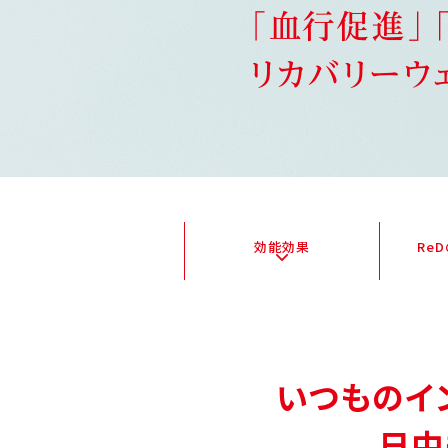
効能効果
Re
いつものイ
日中