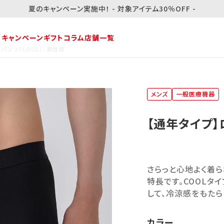
夏のキャンペーン実施中！ - 対象アイテム30％OFF -
・キャンペーン
ギフト
コラム
店舗一覧
パンツ（COOL）：男性用
メンズ
一般医療機器
【通年タイプ】
さらっと心地よく着ら
特長です。COOLタ
して、冷涼感をもたら
カラー