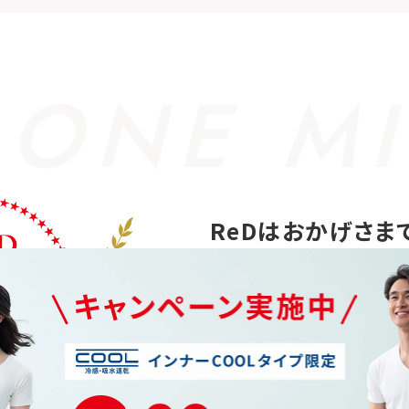
 ONE MI
ReDはおかげさま
シリーズ累計
枚数100万
を突破いたしました