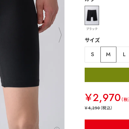
ブラック
サイズ
S
M
L
￥2,970
￥4,290