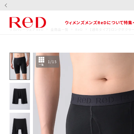
ウィメンズ
メンズ
ReDについて
特集
リカバリーウェア ReD
全商品一覧
ReD
【通年タイプ】ロングボクサー
1
/
15
一覧