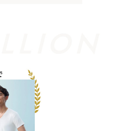
LLION
で
出荷
枚
。