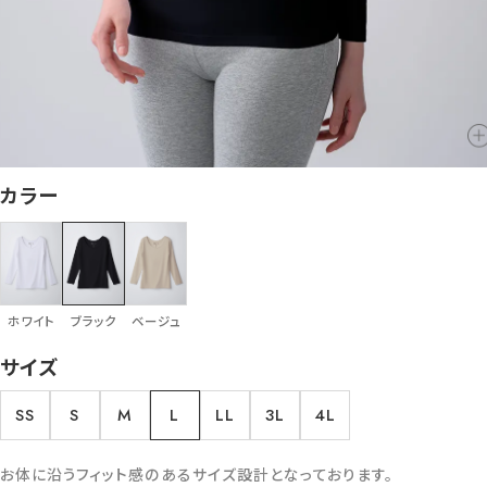
カラー
ホワイト
ブラック
ベージュ
サイズ
SS
S
M
L
LL
3L
4L
お体に沿うフィット感のあるサイズ設計となっております。