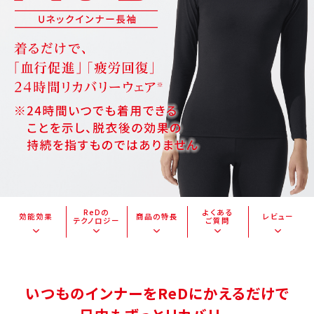
ReDの
よくある
効能効果
商品の特長
レビュー
テクノロジー
ご質問
いつものインナーをReDにかえるだけで