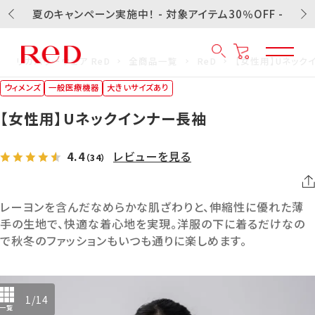
夏のキャンペーン実施中！ - 対象アイテム30％OFF -
リカバリーウェア ReD
全商品一覧
ReD
【女性用】Uネック
ウィメンズ
一般医療機器
大きいサイズあり
【女性用】Uネックインナー長袖
4.4
レビューを見る
（34）
レーヨンを含んだなめらかな肌ざわりと、伸縮性に優れた薄
手の生地で、快適な着心地を実現。洋服の下に着るだけなの
で秋冬のファッションもいつも通りに楽しめます。
1
/
14
一覧