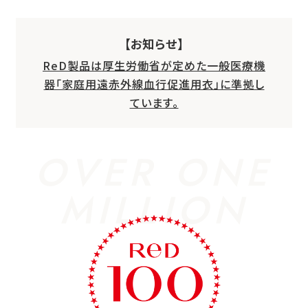
【お知らせ】
ReD製品は厚生労働省が定めた一般医療機
器「家庭用遠赤外線血行促進用衣」に準拠し
ています。
OVER ONE
MILLION