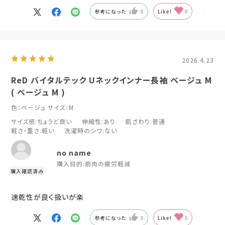
参考になった
0
Like!
0
2026.4.23
ReD バイタルテック Uネックインナー長袖 ベージュ M
( ベージュ M )
色：ベージュ
サイズ：M
サイズ感
:ちょうど良い
伸縮性
:あり
肌ざわり
:普通
軽さ・重さ
:軽い
洗濯時のシワ
:ない
no name
購入目的:
筋肉の疲労軽減
速乾性が良く扱いが楽
参考になった
0
Like!
0