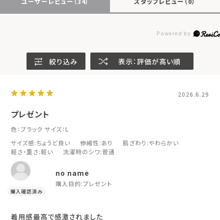
ユーザーレビュー
（34）
スタッフレビュー
（0）
絞り込み
表示：評価が高い順
2026.6.29
プレゼント
色：ブラック
サイズ：L
サイズ感
:ちょうど良い
伸縮性
:あり
肌ざわり
:やわらかい
軽さ・重さ
:軽い
洗濯時のシワ
:普通
no name
購入目的:
プレゼント
着用感最高で感激されました