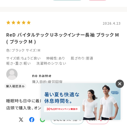
2026.4.23
ReD バイタルテック Uネックインナー長袖 ブラック M
( ブラック M )
色：ブラック
サイズ：M
サイズ感
:ちょうど良い
伸縮性
:あり
肌ざわり
:普通
軽さ・重さ
:軽い
洗濯時のシワ
:ない
no name
購入目的:
疲労回復
睡眠時も日中に着用しても、とても快適です、
店頭で購入後、オンラインで追加購入致しました
参考になった
0
Like!
0