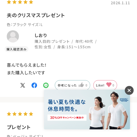
2026.1.11
夫のクリスマスプレゼント
色：ブラック
サイズ：L
しおり
購入目的:
プレゼント
年代:
40代
性別:
女性
身長:
151～155cm
喜んでもらえました！
また購入したいです
参考になった
0
Like!
0
2026.1.4
プレゼント
色：ベージュ
サイズ：L