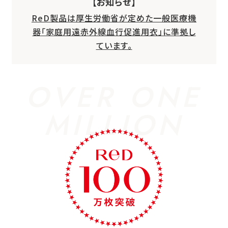
【お知らせ】
ReD製品は厚生労働省が定めた一般医療機
器「家庭用遠赤外線血行促進用衣」に準拠し
ています。
OVER ONE
MILLION