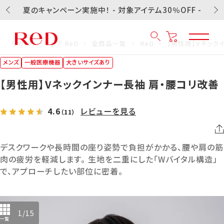
夏のキャンペーン実施中！ - 対象アイテム30％OFF -
リカバリーウェア ReD
全商品一覧
ReD
【男性用】Vネック
メンズ
一般医療機器
大きいサイズあり
【男性用】Vネックインナー長袖 肩・腰コリ改善
4.6
レビューを見る
（11）
デスクワークや長時間の座り姿勢で負担がかかる、腰や肩の筋
肉の疲労を軽減します。 生地を二重にした「Wバイタル構造」
で、アプローチしたい部位に密着。
1
/
15
一覧