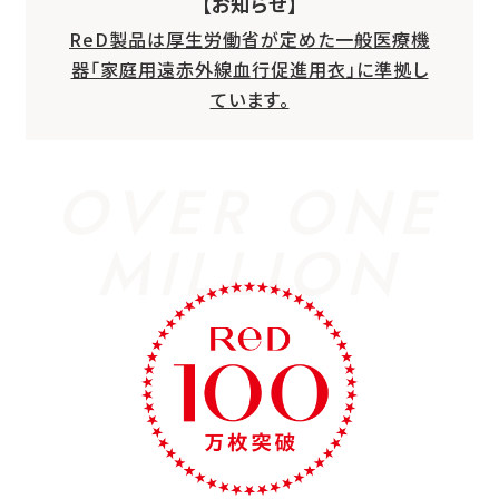
【お知らせ】
ReD製品は厚生労働省が定めた一般医療機
器「家庭用遠赤外線血行促進用衣」に準拠し
ています。
OVER ONE
MILLION