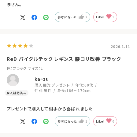
ません。
参考になった
2
Like!
1
2026.1.11
ReD バイタルテック レギンス 腰コリ改善 ブラック
色：ブラック
サイズ：L
ka~zu
購入目的:
プレゼント
年代:
60代
性別:
男性
身長:
166～170cm
プレゼントで購入して相手から喜ばれました
参考になった
1
Like!
0