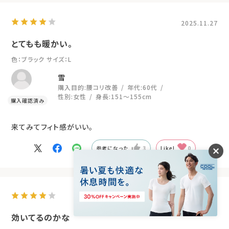
2025.11.27
とてもも暖かい。
色：ブラック
サイズ：L
雪
購入目的:
腰コリ改善
年代:
60代
性別:
女性
身長:
151～155cm
来てみてフィト感がいい。
参考になった
3
Like!
0
2025.11.22
効いてるのかな