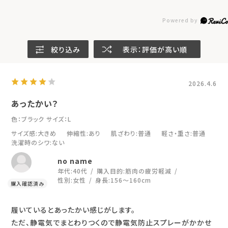
絞り込み
表示：評価が高い順
2026.4.6
あったかい？
色：ブラック
サイズ：L
サイズ感
:大きめ
伸縮性
:あり
肌ざわり
:普通
軽さ・重さ
:普通
洗濯時のシワ
:ない
no name
年代:
40代
購入目的:
筋肉の疲労軽減
性別:
女性
身長:
156～160cm
履いているとあったかい感じがします。
ただ、静電気でまとわりつくので静電気防止スプレーがかかせ