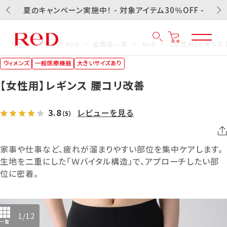
夏のキャンペーン実施中！ - 対象アイテム30％OFF -
リカバリーウェア ReD
全商品一覧
ReD
【女性用】レギンス
ウィメンズ
一般医療機器
大きいサイズあり
【女性用】レギンス 腰コリ改善
3.8
レビューを見る
（5）
家事や仕事など、疲れが溜まりやすい部位を集中ケアします。
生地を二重にした「Ｗバイタル構造」で、アプローチしたい部
位に密着。
1
/
12
一覧