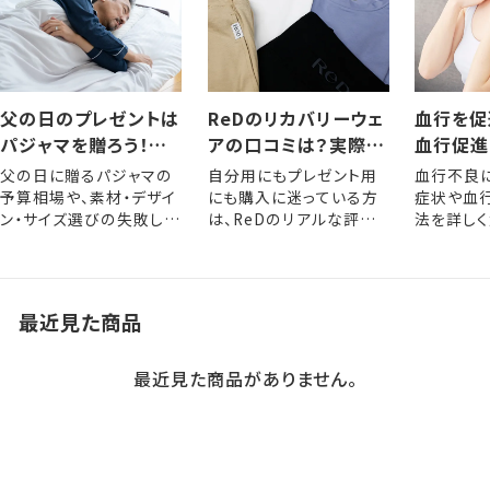
父の日のプレゼントは
ReDのリカバリーウェ
血行を促
パジャマを贈ろう！選
アの口コミは？実際に
血行促進
び方やおすすめアイテ
着用した人の評判・レ
きるメリ
父の日に贈るパジャマの
自分用にもプレゼント用
血行不良
ム
ビュー
な方法
予算相場や、素材・デザイ
にも購入に迷っている方
症状や血
ン・サイズ選びの失敗しな
は、ReDのリアルな評判
法を詳しく
いポイントを解説します。
をぜひ参考にしてくださ
い。
最近見た商品
最近見た商品がありません。