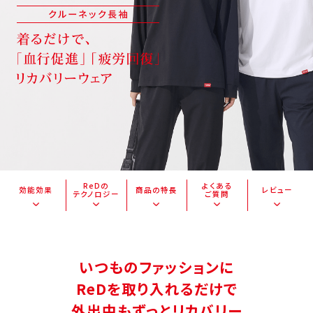
ReDの
よくある
効能効果
商品の特長
レビュー
テクノロジー
ご質問
いつものファッションに
ReDを取り入れるだけで
外出中もずっとリカバリー