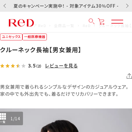
夏のキャンペーン実施中！ - 対象アイテム30％OFF -
リカバリーウェア ReD
全商品一覧
ReD
クルーネック長袖【
ユニセックス
一般医療機器
クルーネック長袖【男女兼用】
3.5
レビューを見る
（2）
男女兼用で着られるシンプルなデザインのカジュアルウェア。
家の中でも外出先でも、着るだけでリカバリーできます。
1
/
14
一覧