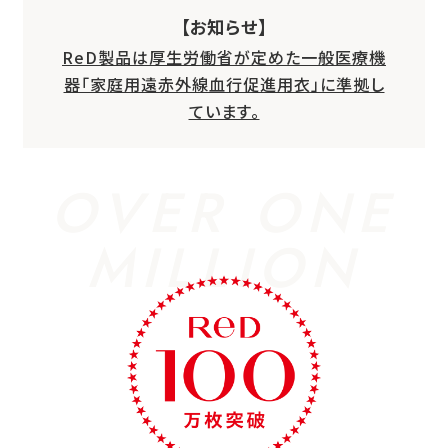
【お知らせ】
ReD製品は厚生労働省が定めた一般医療機
器「家庭用遠赤外線血行促進用衣」に準拠し
ています。
OVER ONE
MILLION