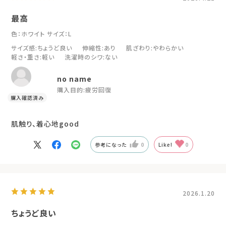
最高
色：ホワイト
サイズ：L
サイズ感
:ちょうど良い
伸縮性
:あり
肌ざわり
:やわらかい
軽さ・重さ
:軽い
洗濯時のシワ
:ない
no name
購入目的:
疲労回復
肌触り、着心地good
参考になった
0
Like!
0
2026.1.20
ちょうど良い
色：ブラック
サイズ：L