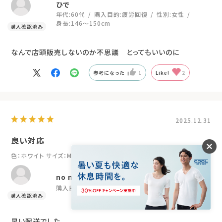
年代:
60代
購入目的:
疲労回復
性別:
女性
身長:
146～150cm
なんで店頭販売しないのか不思議 とってもいいのに
参考になった
1
Like!
2
2025.12.31
良い対応
色：ホワイト
サイズ：M
no name
購入目的:
疲労回復
早い配送でした。