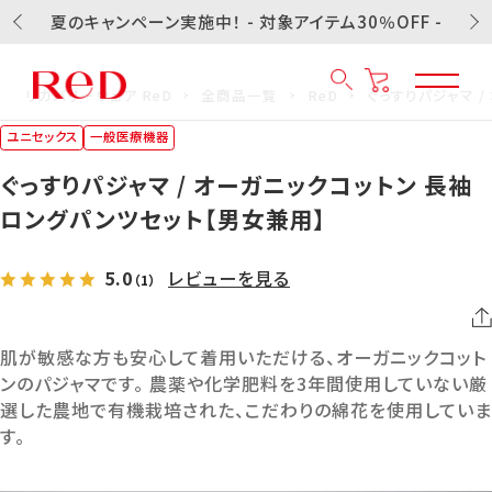
夏のキャンペーン実施中！ - 対象アイテム30％OFF -
リカバリーウェア ReD
全商品一覧
ReD
ぐっすりパジャマ 
ユニセックス
一般医療機器
ぐっすりパジャマ / オーガニックコットン 長袖
ロングパンツセット【男女兼用】
5.0
レビューを見る
（1）
肌が敏感な方も安心して着用いただける、オーガニックコット
ンのパジャマです。 農薬や化学肥料を3年間使用していない厳
選した農地で有機栽培された、こだわりの綿花を使用していま
す。