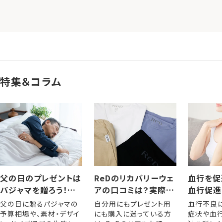
特集＆コラム
父の日のプレゼントは
ReDのリカバリーウェ
血行を促
パジャマを贈ろう！選
アの口コミは？実際に
血行促進
び方やおすすめアイテ
着用した人の評判・レ
きるメリ
父の日に贈るパジャマの
自分用にもプレゼント用
血行不良
ム
ビュー
な方法
予算相場や、素材・デザイ
にも購入に迷っている方
症状や血