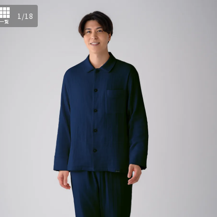
1
/
18
一覧