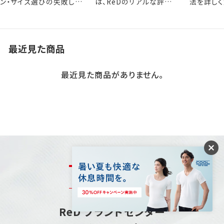
ン・サイズ選びの失敗しな
は、ReDのリアルな評判
法を詳しく
いポイントを解説します。
をぜひ参考にしてくださ
い。
最近見た商品
最近見た商品がありません。
お問い合わせ
ReD ブランドセンター