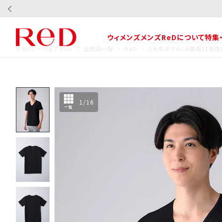
ウィメンズ
メンズ
ReDについて
特集
リカバリーウェア ReD
全商品一覧
ReD
【大泉洋さんCM着用】【男
1
/
16
一覧