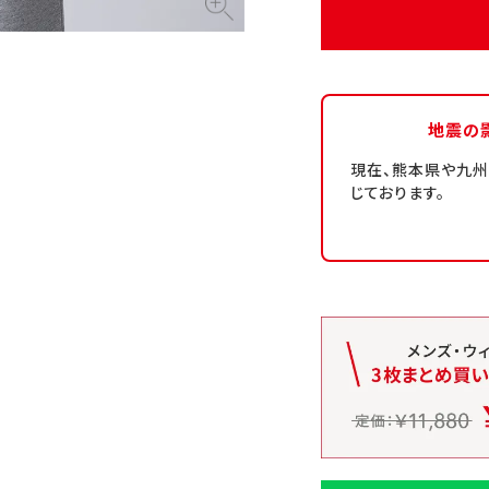
地震の
現在、熊本県や九
じております。