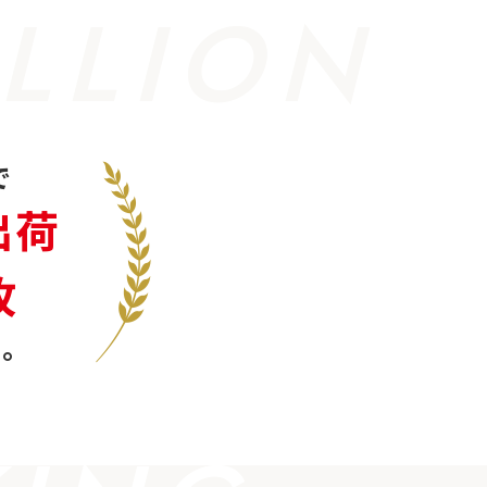
LLION
で
出荷
枚
。