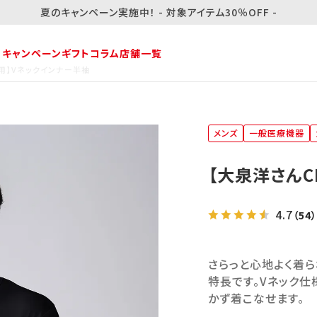
夏のキャンペーン実施中！ - 対象アイテム30％OFF -
・キャンペーン
ギフト
コラム
店舗一覧
性用】Vネックインナー半袖
メンズ
一般医療機器
【大泉洋さんC
4.7
（54）
さらっと心地よく着ら
特長です。Vネック仕
かず着こなせます。