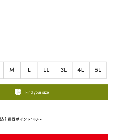
M
L
LL
3L
4L
5L
Find your size
40