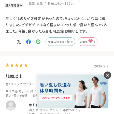
性別:
女性
身長:
161～165cm
珍しく4Lのサイズ設定があったので、ちょっとふくよかな母に贈
りました。ピチピチではなく程よいフィット感で良いと喜んでくれ
ました。今後、良かったら白も4L設定お願いします。
参考になった
0
Like!
4
2026.5.7
想像以上
色：ブラック
サイズ：L
サイズ感
:ちょうど良い
伸縮性
:あり
肌ざわり
:やわらかい
軽さ・重さ
:普通
洗濯時のシワ
:ない
のりたま
購入目的:
プレゼント
年代:
50代