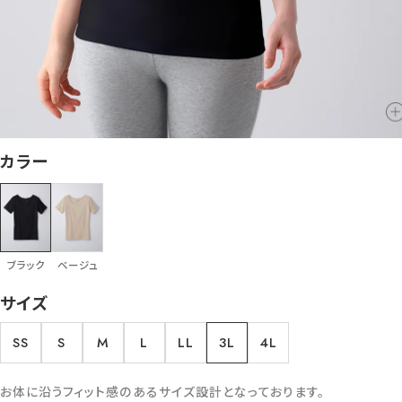
カラー
ブラック
ベージュ
サイズ
SS
S
M
L
LL
3L
4L
お体に沿うフィット感のあるサイズ設計となっております。