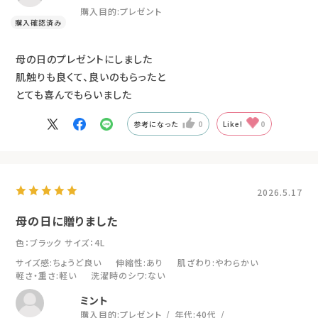
購入目的:
プレゼント
母の日のプレゼントにしました
肌触りも良くて、良いのもらったと
とても喜んでもらいました
参考になった
0
Like!
0
2026.5.17
母の日に贈りました
色：ブラック
サイズ：4L
サイズ感
:ちょうど良い
伸縮性
:あり
肌ざわり
:やわらかい
軽さ・重さ
:軽い
洗濯時のシワ
:ない
ミント
購入目的:
プレゼント
年代:
40代