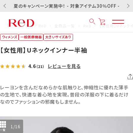
夏のキャンペーン実施中！ - 対象アイテム30％OFF -
リカバリーウェア ReD
全商品一覧
ReD
【女性用】Uネック
ウィメンズ
一般医療機器
大きいサイズあり
【女性用】Uネックインナー半袖
4.6
レビューを見る
（21）
レーヨンを含んだなめらかな肌触りと、伸縮性に優れた薄手
の生地で、快適な着心地を実現。普段の洋服の下に着るだけ
なのでファッションの邪魔もしません。
1
/
16
一覧