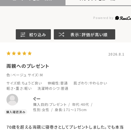
絞り込み
表示：評価が高い順
2026.8.1
両親へのプレゼント
色：ベージュ
サイズ：M
サイズ感
:ちょうど良い
伸縮性
:普通
肌ざわり
:やわらかい
軽さ・重さ
:軽い
洗濯時のシワ
:普通
ぐー
購入目的:
プレゼント
年代:
40代
性別:
女性
身長:
171～175cm
70歳を超える両親に寝巻きとしてプレゼントしました。でも本当