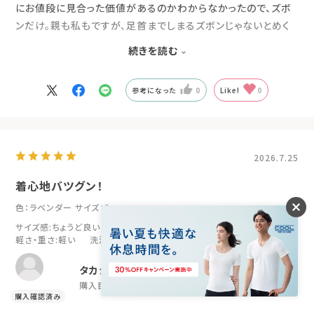
にお値段に見合った価値があるのかわからなかったので、ズボ
ンだけ。親も私もですが、足首までしまるズボンじゃないとめく
れて足がつってしまうので、1年中長ズボンです。プレゼントして
続きを読む
いつもなら一度洗ってから使うのに渡したその日から使い始め
て、すぐに気に入ってくれました。は着心地もいいし寝返りも楽
参考になった
0
Like!
0
だと。なので、追加で上着も買おうとしたら気に入り過ぎて数日
後には自分たちで買ってました！
2026.7.25
着心地バツグン！
色：ラベンダー
サイズ：S
サイズ感
:ちょうど良い
伸縮性
:あり
肌ざわり
:やわらかい
軽さ・重さ
:軽い
洗濯時のシワ
:普通
タカシ
購入目的:
疲労回復