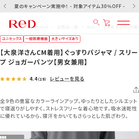
夏のキャンペーン実施中！ - 対象アイテム30％OFF -
リカバリーウェア ReD
全商品一覧
ReD
【大泉洋さんCM着
ユニセックス
一般医療機器
大きいサイズあり
【大泉洋さんCM着用】ぐっすりパジャマ / スリー
プ ジョガーパンツ【男女兼用】
4.4
レビューを見る
（19）
全９色の豊富なカラーラインアップ。ゆったりとしたシルエット
で寝返りがしやすく、ストレスフリーな着心地です。吸水速乾性
に優れているから、寝汗をかいてもさらっとした肌ざわり。