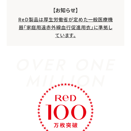
【お知らせ】
ReD製品は厚生労働省が定めた一般医療機
器「家庭用遠赤外線血行促進用衣」に準拠し
ています。
OVER ONE
MILLION