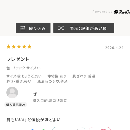
絞り込み
表示：評価が高い順
2026.4.24
プレゼント
色：ブラック
サイズ：S
サイズ感
:ちょうど良い
伸縮性
:あり
肌ざわり
:普通
軽さ・重さ
:軽い
洗濯時のシワ
:普通
ぜ
購入目的:
肩コリ改善
質もいいけど値段がほどよい