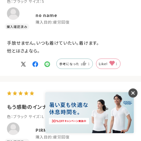
色：ブラック
サイズ：S
no name
購入目的:
疲労回復
手放せません。いつも着けていたい。着けます。
他とはさよなら。
参考になった
1
Like!
1
2026.2.1
もう感動のインナー
色：ブラック
サイズ：L
PIRM
購入目的:
疲労回復