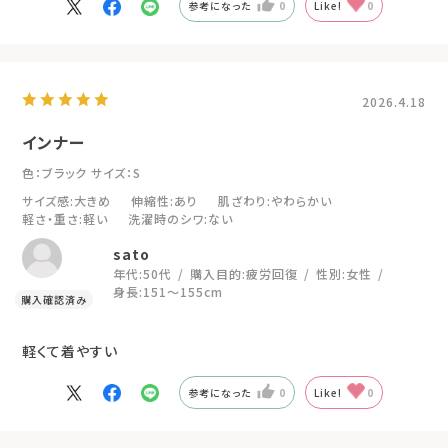
参考になった
0
Like!
0
2026.4.18
インナー
色：ブラック
サイズ：S
サイズ感
:大きめ
伸縮性
:あり
肌ざわり
:やわらかい
軽さ・重さ
:軽い
洗濯時のシワ
:ない
sato
年代:
50代
購入目的:
疲労回復
性別:
女性
身長:
151～155cm
軽くて着やすい
参考になった
0
Like!
0