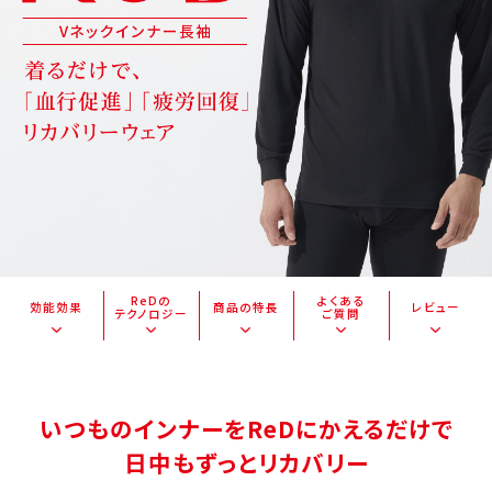
ReDの
よくある
効能効果
商品の特長
レビュー
テクノロジー
ご質問
いつものインナーをReDにかえるだけで
日中もずっとリカバリー