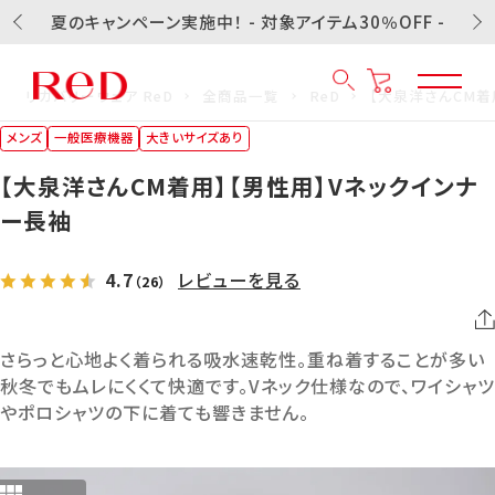
夏のキャンペーン実施中！ - 対象アイテム30％OFF -
リカバリーウェア ReD
全商品一覧
ReD
【大泉洋さんCM着
メンズ
一般医療機器
大きいサイズあり
【大泉洋さんCM着用】【男性用】Vネックインナ
ー長袖
4.7
レビューを見る
（26）
さらっと心地よく着られる吸水速乾性。重ね着することが多い
秋冬でもムレにくくて快適です。Vネック仕様なので、ワイシャツ
やポロシャツの下に着ても響きません。