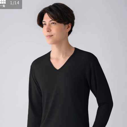
1
/
14
一覧